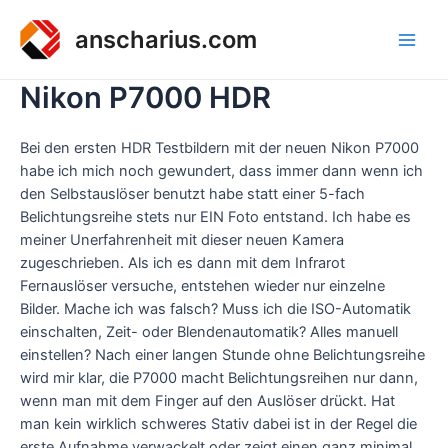
Zum
Inhalt
anscharius.com
Main
springen
Nikon P7000 HDR
Men
Bei den ersten HDR Testbildern mit der neuen Nikon P7000
habe ich mich noch gewundert, dass immer dann wenn ich
den Selbstauslöser benutzt habe statt einer 5-fach
Belichtungsreihe stets nur EIN Foto entstand. Ich habe es
meiner Unerfahrenheit mit dieser neuen Kamera
zugeschrieben. Als ich es dann mit dem Infrarot
Fernauslöser versuche, entstehen wieder nur einzelne
Bilder. Mache ich was falsch? Muss ich die ISO-Automatik
einschalten, Zeit- oder Blendenautomatik? Alles manuell
einstellen? Nach einer langen Stunde ohne Belichtungsreihe
wird mir klar, die P7000 macht Belichtungsreihen nur dann,
wenn man mit dem Finger auf den Auslöser drückt. Hat
man kein wirklich schweres Stativ dabei ist in der Regel die
erste Aufnahme verwackelt oder zeigt einen ganz minimal