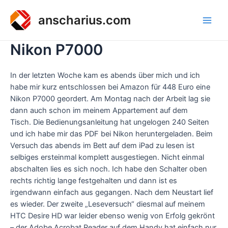
Zum
Inhalt
anscharius.com
Main
springen
Nikon P7000
Men
In der letzten Woche kam es abends über mich und ich
habe mir kurz entschlossen bei Amazon für 448 Euro eine
Nikon P7000 geordert. Am Montag nach der Arbeit lag sie
dann auch schon im meinem Appartement auf dem
Tisch. Die Bedienungsanleitung hat ungelogen 240 Seiten
und ich habe mir das PDF bei Nikon heruntergeladen. Beim
Versuch das abends im Bett auf dem iPad zu lesen ist
selbiges ersteinmal komplett ausgestiegen. Nicht einmal
abschalten lies es sich noch. Ich habe den Schalter oben
rechts richtig lange festgehalten und dann ist es
irgendwann einfach aus gegangen. Nach dem Neustart lief
es wieder. Der zweite „Leseversuch“ diesmal auf meinem
HTC Desire HD war leider ebenso wenig von Erfolg gekrönt
– der Adobe Acrobat Reader auf dem Handy hat einfach nur