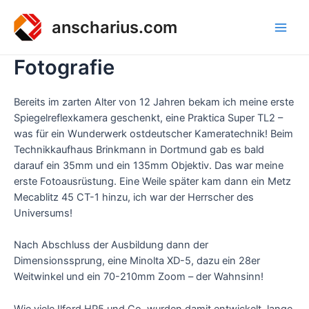
Zum
Inhalt
anscharius.com
Main
springen
Fotografie
Men
Bereits im zarten Alter von 12 Jahren bekam ich meine erste
Spiegelreflexkamera geschenkt, eine Praktica Super TL2 –
was für ein Wunderwerk ostdeutscher Kameratechnik! Beim
Technikkaufhaus Brinkmann in Dortmund gab es bald
darauf ein 35mm und ein 135mm Objektiv. Das war meine
erste Fotoausrüstung. Eine Weile später kam dann ein Metz
Mecablitz 45 CT-1 hinzu, ich war der Herrscher des
Universums!
Nach Abschluss der Ausbildung dann der
Dimensionssprung, eine Minolta XD-5, dazu ein 28er
Weitwinkel und ein 70-210mm Zoom – der Wahnsinn!
Wie viele Ilford HP5 und Co. wurden damit entwickelt, lange