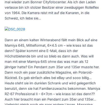
mal wieder zum Bonner Cityfotocenter. Als ich den Laden
verlasse bin ich stolzer Besitzer einer zweiäugigen Rolleiflex
von 1964. Die Kamera reist mit auf die Kanaren, in die
Schweiz, ich liebe sie…
Dann an einem kalten Winterabend fällt mein Blick auf eine
Mamiya 645, Mittelformat, 6×4.5 cm – wie krass ist das
denn? Später kommt eine E-Mail, dass ich der
Höchstbietende bin und so blieb es dann auch. Was will
man mit einer Mamiya 645 ohne das was man als 12
jähriger hatte? Ein Pendant zum 35er und 135er musste her.
Dann noch ein paar zusätzliche Magazine, ein Polaroid-
Rückteil. Es gab einfach alles bei eBay und sooo billig…
Heute steht sie im dunklen Schrank und wird gelegentlich
benutzt, denn sie hat Familienzuwachs bekommen. Mamiya
RZ-67 Professional II – 6x7cm – wie krass ist das denn??
Auch hier braucht man ein Pendant zum 35er und 135er…
Vielleicht gleich noch ein paar andere Linsen, Magazine,