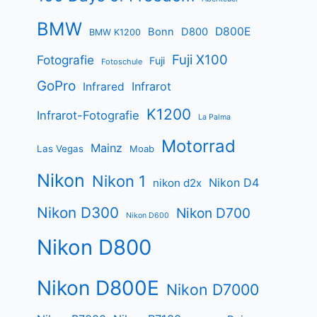
BMW
D800E
Bonn
D800
BMW K1200
Fuji X100
Fotografie
Fuji
Fotoschule
GoPro
Infrarot
Infrared
K1200
Infrarot-Fotografie
La Palma
Motorrad
Mainz
Las Vegas
Moab
Nikon
Nikon 1
Nikon D4
nikon d2x
Nikon D300
Nikon D700
Nikon D600
Nikon D800
Nikon D800E
Nikon D7000