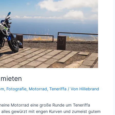
 mieten
om
,
Fotografie
,
Motorrad
,
Teneriffa
/ Von
Hillebrand
meine Motorrad eine große Runde um Teneriffa
b, alles gewürzt mit engen Kurven und zumeist gutem