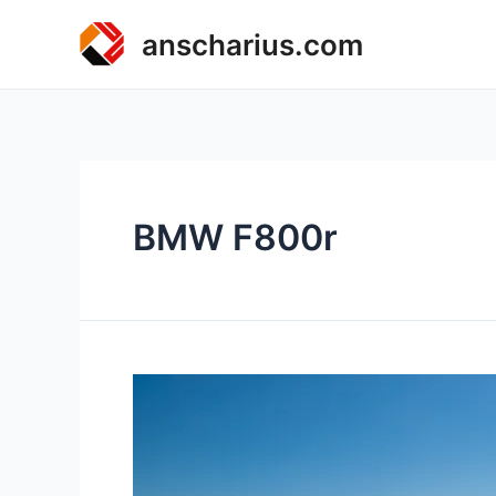
Zum
anscharius.com
Inhalt
springen
BMW F800r