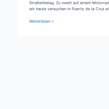
Straßenbelag. Zu zweit auf einem Motorrad 
wir heute versuchen in Puerto de la Cruz e
Auf
Weiterlesen »
Teneriffa
ein
Motorrad
mieten