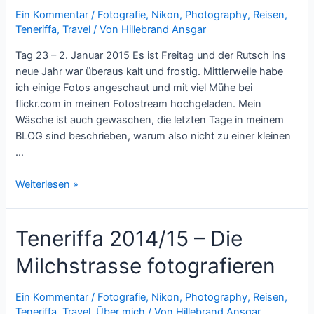
Sternen
Ein Kommentar
/
Fotografie
,
Nikon
,
Photography
,
Reisen
,
Teneriffa
,
Travel
/ Von
Hillebrand Ansgar
Tag 23 – 2. Januar 2015 Es ist Freitag und der Rutsch ins
neue Jahr war überaus kalt und frostig. Mittlerweile habe
ich einige Fotos angeschaut und mit viel Mühe bei
flickr.com in meinen Fotostream hochgeladen. Mein
Wäsche ist auch gewaschen, die letzten Tage in meinem
BLOG sind beschrieben, warum also nicht zu einer kleinen
…
Teneriffa
Weiterlesen »
2014/15
–
Teneriffa 2014/15 – Die
Fotografieren
mit
Milchstrasse fotografieren
Shift
&
Tilt
Ein Kommentar
/
Fotografie
,
Nikon
,
Photography
,
Reisen
,
Teneriffa
,
Travel
,
Über mich
/ Von
Hillebrand Ansgar