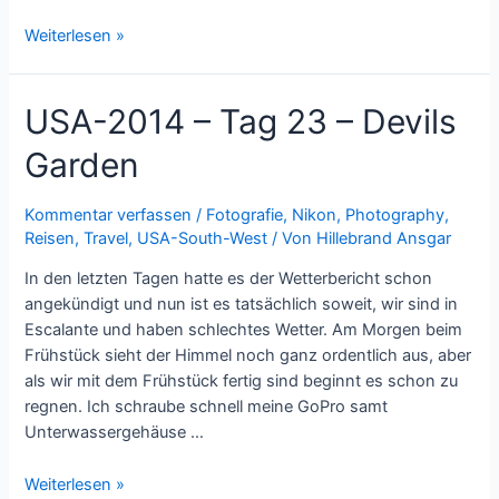
USA-
Weiterlesen »
2014
–
USA-2014 – Tag 23 – Devils
Tag
23,5
Garden
–
Devils
Garden
Kommentar verfassen
/
Fotografie
,
Nikon
,
Photography
,
Reisen
,
Travel
,
USA-South-West
/ Von
Hillebrand Ansgar
bei
Nacht
In den letzten Tagen hatte es der Wetterbericht schon
angekündigt und nun ist es tatsächlich soweit, wir sind in
Escalante und haben schlechtes Wetter. Am Morgen beim
Frühstück sieht der Himmel noch ganz ordentlich aus, aber
als wir mit dem Frühstück fertig sind beginnt es schon zu
regnen. Ich schraube schnell meine GoPro samt
Unterwassergehäuse …
USA-
Weiterlesen »