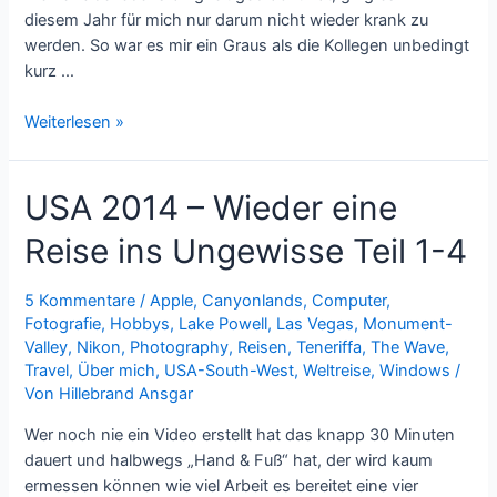
diesem Jahr für mich nur darum nicht wieder krank zu
werden. So war es mir ein Graus als die Kollegen unbedingt
kurz …
Teneriffa
Weiterlesen »
2014/15
–
USA 2014 – Wieder eine
Teil
1
Reise ins Ungewisse Teil 1-4
5 Kommentare
/
Apple
,
Canyonlands
,
Computer
,
Fotografie
,
Hobbys
,
Lake Powell
,
Las Vegas
,
Monument-
Valley
,
Nikon
,
Photography
,
Reisen
,
Teneriffa
,
The Wave
,
Travel
,
Über mich
,
USA-South-West
,
Weltreise
,
Windows
/
Von
Hillebrand Ansgar
Wer noch nie ein Video erstellt hat das knapp 30 Minuten
dauert und halbwegs „Hand & Fuß“ hat, der wird kaum
ermessen können wie viel Arbeit es bereitet eine vier