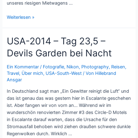
unseres riesigen Mietwagens …
USA-
Weiterlesen »
2014
–
USA-2014 – Tag 23,5 –
Tag
25
Devils Garden bei Nacht
–
Page
Arizona
Ein Kommentar
/
Fotografie
,
Nikon
,
Photography
,
Reisen
,
Travel
,
Über mich
,
USA-South-West
/ Von
Hillebrand
Ansgar
In Deutschland sagt man „Ein Gewitter reinigt die Luft“ und
das ist genau das was gestern hier in Escalante geschehen
ist. Aber fangen wir von vorn an… Während wir im
wunderschön renovierten Zimmer #3 des Circle-D Motels
in Escalante darauf warten, dass die Ursache für den
Stromausfall behoben wird ziehen draußen schwere dunkle
Regenwolken durch. Wirklich …