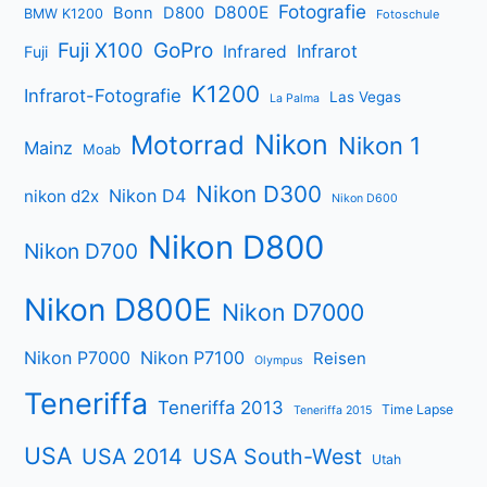
Fotografie
D800E
Bonn
D800
BMW K1200
Fotoschule
Fuji X100
GoPro
Infrarot
Infrared
Fuji
K1200
Infrarot-Fotografie
Las Vegas
La Palma
Nikon
Motorrad
Nikon 1
Mainz
Moab
Nikon D300
Nikon D4
nikon d2x
Nikon D600
Nikon D800
Nikon D700
Nikon D800E
Nikon D7000
Nikon P7000
Nikon P7100
Reisen
Olympus
Teneriffa
Teneriffa 2013
Time Lapse
Teneriffa 2015
USA
USA 2014
USA South-West
Utah