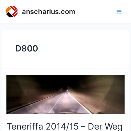
Zum
Inhalt
anscharius.com
Main
springen
Men
D800
Teneriffa 2014/15 – Der Weg