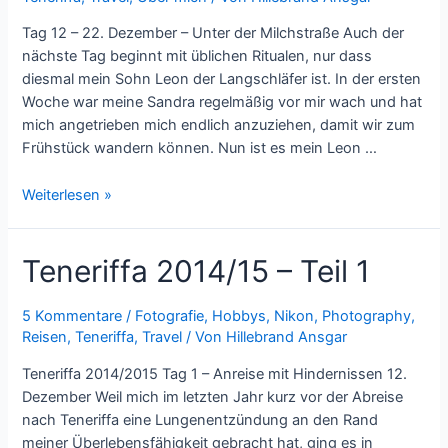
Tag 12 – 22. Dezember – Unter der Milchstraße Auch der
nächste Tag beginnt mit üblichen Ritualen, nur dass
diesmal mein Sohn Leon der Langschläfer ist. In der ersten
Woche war meine Sandra regelmäßig vor mir wach und hat
mich angetrieben mich endlich anzuziehen, damit wir zum
Frühstück wandern können. Nun ist es mein Leon …
Teneriffa
Weiterlesen »
2014/15
–
Teneriffa 2014/15 – Teil 1
Die
Milchstrasse
fotografieren
5 Kommentare
/
Fotografie
,
Hobbys
,
Nikon
,
Photography
,
Reisen
,
Teneriffa
,
Travel
/ Von
Hillebrand Ansgar
Teneriffa 2014/2015 Tag 1 – Anreise mit Hindernissen 12.
Dezember Weil mich im letzten Jahr kurz vor der Abreise
nach Teneriffa eine Lungenentzündung an den Rand
meiner Überlebensfähigkeit gebracht hat, ging es in