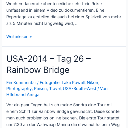
Wochen dauernde abenteuerliche sehr freie Reise
umfassend in einem Video zu dokumentieren. Eine
Reportage zu erstellen die auch bei einer Spielzeit von mehr
als 5 Minuten nicht langweilig wird, …
USA
Weiterlesen »
2014
–
USA-2014 – Tag 26 –
Wieder
eine
Rainbow Bridge
Reise
ins
Ungewisse
Ein Kommentar
/
Fotografie
,
Lake Powell
,
Nikon
,
Photography
,
Reisen
,
Travel
,
USA-South-West
/ Von
Teil
Hillebrand Ansgar
1-
4
Vor ein paar Tagen hat sich meine Sandra eine Tour mit
einem Schiff zur Rainbow Bridge gewünscht. Diese konnte
man auch problemlos online buchen. Die erste Tour startet
um 7:30 an der Wahweap Marina die etwa auf halbem Weg