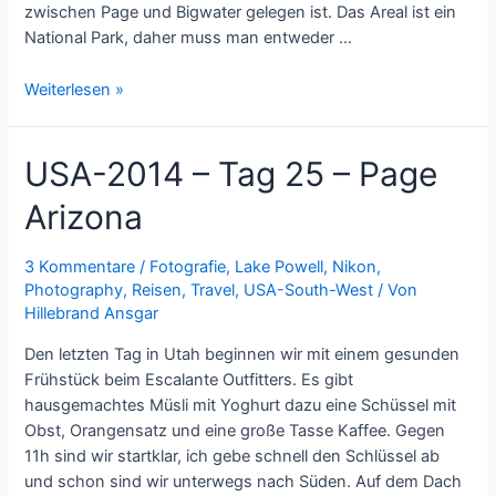
zwischen Page und Bigwater gelegen ist. Das Areal ist ein
National Park, daher muss man entweder …
USA-
Weiterlesen »
2014
–
USA-2014 – Tag 25 – Page
Tag
26
Arizona
–
Rainbow
Bridge
3 Kommentare
/
Fotografie
,
Lake Powell
,
Nikon
,
Photography
,
Reisen
,
Travel
,
USA-South-West
/ Von
Hillebrand Ansgar
Den letzten Tag in Utah beginnen wir mit einem gesunden
Frühstück beim Escalante Outfitters. Es gibt
hausgemachtes Müsli mit Yoghurt dazu eine Schüssel mit
Obst, Orangensatz und eine große Tasse Kaffee. Gegen
11h sind wir startklar, ich gebe schnell den Schlüssel ab
und schon sind wir unterwegs nach Süden. Auf dem Dach