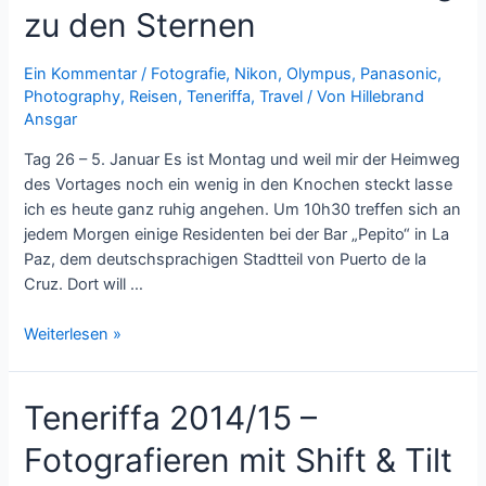
zu den Sternen
Ein Kommentar
/
Fotografie
,
Nikon
,
Olympus
,
Panasonic
,
Photography
,
Reisen
,
Teneriffa
,
Travel
/ Von
Hillebrand
Ansgar
Tag 26 – 5. Januar Es ist Montag und weil mir der Heimweg
des Vortages noch ein wenig in den Knochen steckt lasse
ich es heute ganz ruhig angehen. Um 10h30 treffen sich an
jedem Morgen einige Residenten bei der Bar „Pepito“ in La
Paz, dem deutschsprachigen Stadtteil von Puerto de la
Cruz. Dort will …
Teneriffa
Weiterlesen »
2014/15
–
Teneriffa 2014/15 –
Der
Weg
Fotografieren mit Shift & Tilt
zu
den