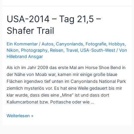
2014
–
USA-2014 – Tag 21,5 –
Tag
23
Shafer Trail
–
Devils
Garden
Ein Kommentar
/
Autos
,
Canyonlands
,
Fotografie
,
Hobbys
,
Nikon
,
Photography
,
Reisen
,
Travel
,
USA-South-West
/ Von
Hillebrand Ansgar
Als ich im Jahr 2009 das erste Mal am Horse Shoe Bend in
der Nähe von Moab war, kamen mir einige große blaue
Flächen irgendwo tief unten im Canyonlands National Park
ziemlich mysteriös vor. Es hat eine Weile gedauert bis mir
klar wurde, dass dies eine „Mine“ ist und dass dort
Kaliumcarbonat bzw. Pottasche oder wie …
USA-
Weiterlesen »
2014
–