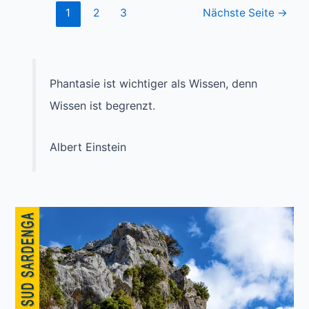
Tag
Seitennummerierung
1
2
3
Nächste Seite
→
21,5
der
–
Beiträge
Shafer
Trail
Phantasie ist wichtiger als Wissen, denn
Wissen ist begrenzt.
Albert Einstein