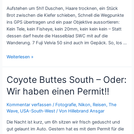
Aufstehen um 5h!! Duschen, Haare trocknen, ein Stück
Brot zwischen die Kiefer schieben, Schnell die Wegpunkte
ins GPS übertragen und ein paar Objektive aussortieren:
Kein Tele, kein Fisheye, kein 20mm, kein kein kein – Statt
dessen darf heute die Hasselblad SWC mit auf die
Wanderung. 7 Fuji Velvia 50 sind auch im Gepäck. So, los …
Vorbereitungen
Weiterlesen »
für
die
Coyote Buttes South – Oder:
Wanderung
zur
Wir haben einen Permit!!
Wave
Kommentar verfassen
/
Fotografie
,
Nikon
,
Reisen
,
The
Wave
,
USA-South-West
/ Von
Hillebrand Ansgar
Die Nacht ist kurz, um 6h sitzen wir frisch geduscht und
gut gelaunt im Auto. Gestern hat es mit dem Permit für die