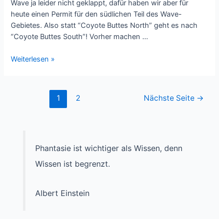
Wave ja leider nicht geklappt, dafür haben wir aber für
heute einen Permit für den südlichen Teil des Wave-
Gebietes. Also statt “Coyote Buttes North” geht es nach
“Coyote Buttes South”! Vorher machen …
Coyote
Weiterlesen »
Buttes
South
–
Seitennummerierung
1
2
Nächste Seite
→
Oder:
der
Wir
Beiträge
haben
einen
Phantasie ist wichtiger als Wissen, denn
Permit!!
Wissen ist begrenzt.
Albert Einstein