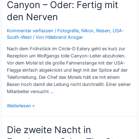
Canyon – Oder: Fertig mit
den Nerven
Kommentar verfassen
/
Fotografie
,
Nikon
,
Reisen
,
USA-
South-West
/ Von
Hillebrand Ansgar
Nach dem Frühstück im Circle-D Eatery geht es kurz zur
Rezeption um Wolfgangs tolle Canyon-Leiter abzuholen.
Vor dem Motel ist die große Fahnenstange mit der USA-
Flagge einfach abgeknickt und liegt mit der Spitze auf der
Telefonleitung. Der Chef des Motels hält sie mit einem
Besen hoch damit die Leitung nicht durchreißt. Einer seiner
Mitarbeiter versucht …
Durch
Weiterlesen »
den
Peek-
Die zweite Nacht in
a-
Boo