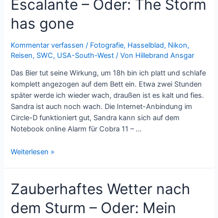
Escalante – Oder: The Storm
Canyon
–
has gone
Oder:
Fertig
Kommentar verfassen
/
Fotografie
,
Hasselblad
,
Nikon
,
mit
Reisen
,
SWC
,
USA-South-West
/ Von
Hillebrand Ansgar
den
Nerven
Das Bier tut seine Wirkung, um 18h bin ich platt und schlafe
komplett angezogen auf dem Bett ein. Etwa zwei Stunden
später werde ich wieder wach, draußen ist es kalt und fies.
Sandra ist auch noch wach. Die Internet-Anbindung im
Circle-D funktioniert gut, Sandra kann sich auf dem
Notebook online Alarm für Cobra 11 – …
Die
Weiterlesen »
zweite
Nacht
Zauberhaftes Wetter nach
in
Escalante
dem Sturm – Oder: Mein
–