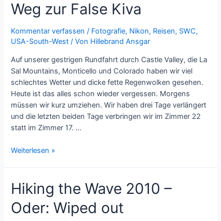
Oder:
Weg zur False Kiva
The
Storm
Kommentar verfassen
/
Fotografie
,
Nikon
,
Reisen
,
SWC
,
has
USA-South-West
/ Von
Hillebrand Ansgar
gone
Auf unserer gestrigen Rundfahrt durch Castle Valley, die La
Sal Mountains, Monticello und Colorado haben wir viel
schlechtes Wetter und dicke fette Regenwolken gesehen.
Heute ist das alles schon wieder vergessen. Morgens
müssen wir kurz umziehen. Wir haben drei Tage verlängert
und die letzten beiden Tage verbringen wir im Zimmer 22
statt im Zimmer 17. …
Zauberhaftes
Weiterlesen »
Wetter
nach
Hiking the Wave 2010 –
dem
Sturm
Oder: Wiped out
–
Oder: