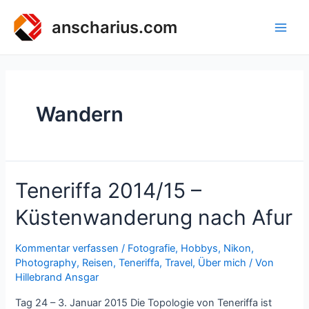
Zum
Inhalt
anscharius.com
Main
springen
Men
Wandern
Teneriffa 2014/15 –
Küstenwanderung nach Afur
Kommentar verfassen
/
Fotografie
,
Hobbys
,
Nikon
,
Photography
,
Reisen
,
Teneriffa
,
Travel
,
Über mich
/ Von
Hillebrand Ansgar
Tag 24 – 3. Januar 2015 Die Topologie von Teneriffa ist