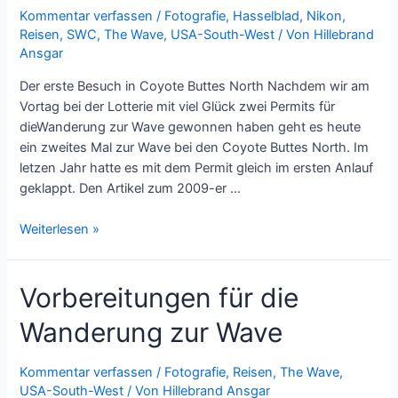
Mein
Kommentar verfassen
/
Fotografie
,
Hasselblad
,
Nikon
,
Reisen
,
SWC
,
The Wave
,
USA-South-West
/ Von
Hillebrand
Weg
Ansgar
zur
False
Der erste Besuch in Coyote Buttes North Nachdem wir am
Kiva
Vortag bei der Lotterie mit viel Glück zwei Permits für
dieWanderung zur Wave gewonnen haben geht es heute
ein zweites Mal zur Wave bei den Coyote Buttes North. Im
letzen Jahr hatte es mit dem Permit gleich im ersten Anlauf
geklappt. Den Artikel zum 2009-er …
Hiking
Weiterlesen »
the
Wave
Vorbereitungen für die
2010
–
Wanderung zur Wave
Oder:
Wiped
out
Kommentar verfassen
/
Fotografie
,
Reisen
,
The Wave
,
USA-South-West
/ Von
Hillebrand Ansgar