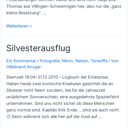
Thomas aus Villingen-Schwennigen hier, also nur die „ganz
kleine Besetzung“. …
Faulenzen
Weiterlesen »
auf
Teneriffa
Silvesterausflug
Ein Kommentar
/
Fotografie
,
Nikon
,
Reisen
,
Teneriffa
/ Von
Hillebrand Ansgar
Sternzeit 18:04-31.12.2010 – Logbuch der Enterprise:
Haben heute zwei komische Kreaturen gesichtet die an
Silvester nicht feiern sondern, bei für die Jahreszeit
unüblichem Sonnenschein, eine ausgedehnte Spazierfahrt
unternehmen. Sind uns nicht sicher ob diese Menschen
ganz normal sind. Kapitän Kirk Ende. …sind sie auch nicht
🙂 Denn während sich alle hier auf der Insel auf …