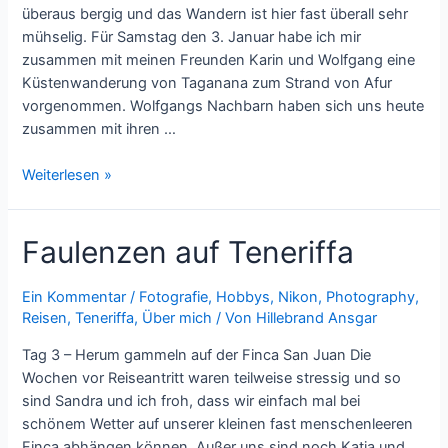
überaus bergig und das Wandern ist hier fast überall sehr
mühselig. Für Samstag den 3. Januar habe ich mir
zusammen mit meinen Freunden Karin und Wolfgang eine
Küstenwanderung von Taganana zum Strand von Afur
vorgenommen. Wolfgangs Nachbarn haben sich uns heute
zusammen mit ihren …
Teneriffa
Weiterlesen »
2014/15
–
Faulenzen auf Teneriffa
Küstenwanderung
nach
Afur
Ein Kommentar
/
Fotografie
,
Hobbys
,
Nikon
,
Photography
,
Reisen
,
Teneriffa
,
Über mich
/ Von
Hillebrand Ansgar
Tag 3 – Herum gammeln auf der Finca San Juan Die
Wochen vor Reiseantritt waren teilweise stressig und so
sind Sandra und ich froh, dass wir einfach mal bei
schönem Wetter auf unserer kleinen fast menschenleeren
Finca abhängen können. Außer uns sind noch Katja und