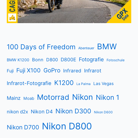
BMW
100 Days of Freedom
Abenteuer
Fotografie
D800E
Bonn
D800
BMW K1200
Fotoschule
Fuji X100
GoPro
Infrarot
Infrared
Fuji
K1200
Infrarot-Fotografie
Las Vegas
La Palma
Nikon
Motorrad
Nikon 1
Mainz
Moab
Nikon D300
Nikon D4
nikon d2x
Nikon D600
Nikon D800
Nikon D700