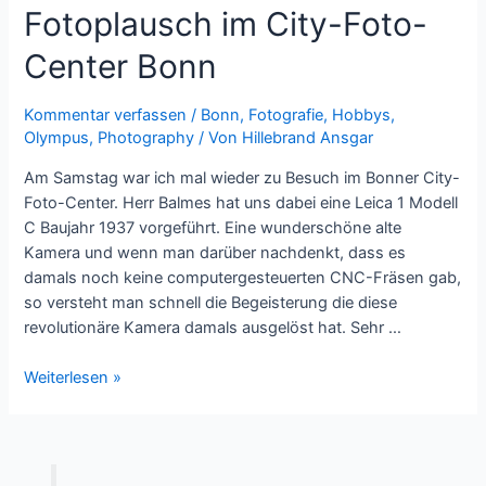
Fotoplausch im City-Foto-
Center Bonn
Kommentar verfassen
/
Bonn
,
Fotografie
,
Hobbys
,
Olympus
,
Photography
/ Von
Hillebrand Ansgar
Am Samstag war ich mal wieder zu Besuch im Bonner City-
Foto-Center. Herr Balmes hat uns dabei eine Leica 1 Modell
C Baujahr 1937 vorgeführt. Eine wunderschöne alte
Kamera und wenn man darüber nachdenkt, dass es
damals noch keine computergesteuerten CNC-Fräsen gab,
so versteht man schnell die Begeisterung die diese
revolutionäre Kamera damals ausgelöst hat. Sehr …
Fotoplausch
Weiterlesen »
im
City-
Foto-
Center