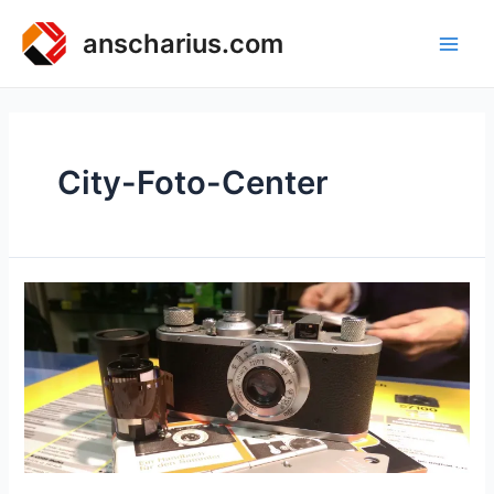
Zum
Inhalt
anscharius.com
Main
springen
Men
City-Foto-Center