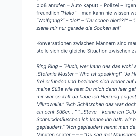
bloß anrufen – Auto kaputt – Polizei – ir
freundlich
“Hallo”
– man kann nie wissen we
“Wolfgang?” – “Jo!” – “Du schon hier???” – “J
ziehe mir nur gerade die Socken an!”
Konversationen zwischen Männern sind manc
stelle sich die gleiche Situation zwischen z
Ring Ring – “Huch, wer kann des das wohl sein? 
.Stefanie Muster – Who ist speaking!” “Ja H
frei erfunden und beziehen sich weder auf
meine Süße wie hast Du mich denn hier gef
mir war so kalt da habe ich Heizung angest
Mikrowelle.” “Ach Schätzchen das war doch 
ein echt Süßer… “ “…Steve – kenne ich GUU
Schnuckimäuschen ich kenne ihn halt, wir 
geplaudert.” “Ach geplaudert nennt man das
Minuten später – – –
“Du sag mal Mäuschen, 