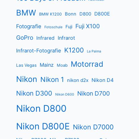
BMW
D800E
Bonn
D800
BMW K1200
Fuji X100
Fotografie
Fuji
Fotoschule
GoPro
Infrarot
Infrared
K1200
Infrarot-Fotografie
La Palma
Motorrad
Mainz
Las Vegas
Moab
Nikon
Nikon 1
Nikon D4
nikon d2x
Nikon D300
Nikon D700
Nikon D600
Nikon D800
Nikon D800E
Nikon D7000