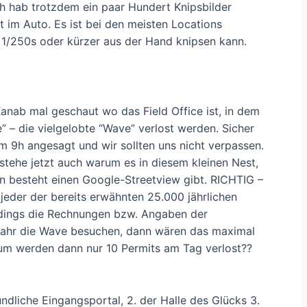
ch hab trotzdem ein paar Hundert Knipsbilder
t im Auto. Es ist bei den meisten Locations
r 1/250s oder kürzer aus der Hand knipsen kann.
Kanab mal geschaut wo das Field Office ist, in dem
” – die vielgelobte “Wave” verlost werden. Sicher
um 9h angesagt und wir sollten uns nicht verpassen.
rstehe jetzt auch warum es in diesem kleinen Nest,
en besteht einen Google-Streetview gibt. RICHTIG –
jeder der bereits erwähnten 25.000 jährlichen
erdings die Rechnungen bzw. Angaben der
Jahr die Wave besuchen, dann wären das maximal
um werden dann nur 10 Permits am Tag verlost??
eundliche Eingangsportal, 2. der Halle des Glücks 3.