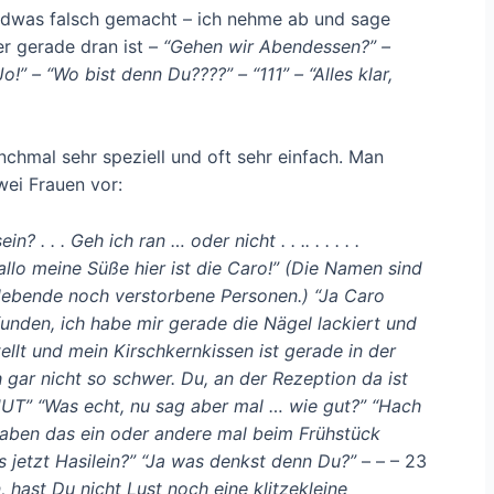
gendwas falsch gemacht – ich nehme ab und sage
r gerade dran ist –
“Gehen wir Abendessen?” –
o!” – “Wo bist denn Du????” – “111” – “Alles klar,
hmal sehr speziell und oft sehr einfach. Man
wei Frauen vor:
. . . Geh ich ran … oder nicht . . .. . . . . .
allo meine Süße hier ist die Caro!” (Die Namen sind
 lebende noch verstorbene Personen.) “Ja Caro
unden, ich habe mir gerade die Nägel lackiert und
ellt und mein Kirschkernkissen ist gerade in der
gar nicht so schwer. Du, an der Rezeption da ist
UT” “Was echt, nu sag aber mal … wie gut?” “Hach
haben das ein oder andere mal beim Frühstück
 jetzt Hasilein?” “Ja was denkst denn Du?”
– – – 23
hast Du nicht Lust noch eine klitzekleine