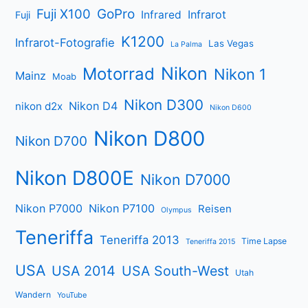
Fuji X100
GoPro
Infrarot
Infrared
Fuji
K1200
Infrarot-Fotografie
Las Vegas
La Palma
Nikon
Motorrad
Nikon 1
Mainz
Moab
Nikon D300
Nikon D4
nikon d2x
Nikon D600
Nikon D800
Nikon D700
Nikon D800E
Nikon D7000
Nikon P7000
Nikon P7100
Reisen
Olympus
Teneriffa
Teneriffa 2013
Time Lapse
Teneriffa 2015
USA
USA 2014
USA South-West
Utah
Wandern
YouTube