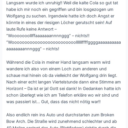
Langsam wurde ich unruhig!! Weil die kalte Cola so gut tat
habe ich mir noch ein gegriffen und bin losgezogen um
Wolfgang zu suchen. Irgendwie hatte ich doch Angst er
könnte in eines der riesigen Löcher gerutscht sein! Auf
laute Rufe keine Antwort –
“Wooooooolllffaaaaaaannnnggg” – nichts!!
“Wooooooooooooooooooooooooolllllllffffggggaaaaaaaaaa
aaaaaaaannnggg” – nichts!
Während die Cola in meiner Hand langsam warm wird
wandere ich also von einem Loch zum anderen und
schaue mal hinein ob da vielleicht der Wolfgang drin liegt.
Nach einer echt langen Viertelstunde dann eine Stimme am
Horizont – Da ist er ja! Gott sei dank! In Gedanken hatte ich
schon überlegt wie ich am Telefon erkläre wo wir sind und
was passiert ist… Gut, dass das nicht nötig war!!
Also endlich rein ins Auto und durchstarten zum Broken
Bow Arch. Die Straße wird zunehmend schlechter und ab
40 Meilen springt das Auto (Blattfedern) richtig durch die