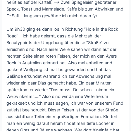
heißt es auf der Karte!!) –> Zwei Spiegeleier, gebratener
Speck, Toast und Marmelade. Kaffe bis zum Abwinken und
O-Saft – langsam gewöhne ich mich daran 🙂
Um 9h30 ging es dann los in Richtung “Hole in the Rock
Road” – ich habe gelernt, dass die Mehrzahl der
Beautypoints der Umgebung über diese “Straße” zu
erreichen sind. Nach einer Weile sahen wir dann auf der
rechten Seite einen roten Felsen, der mich an den Ayers
Rock in Australien erinnert hat. Also mal anhalten und
gucken! Wolfgang ist mal los gewandert und hat das
Gelände erkundet während ich zur Abwechslung mal
wieder ein paar Dias gemacht habe. Ein paar Minuten
später kam er wieder “Das musst Du sehen – nimm ein
Weitwinkel mit….” Also sind wir da eine Weile herum
gekrakselt und ich muss sagen, ich war von unserem Fund
zutiefst beeindruckt. Dieser Felsen ist der von der Straße
aus sichtbare Teiler einer großartigen Formation. Klettert
man ein wenig darauf herum findet man tiefe Löcher in
denen Gras und Bäume wachsen. Wer dort hineinfällt hat