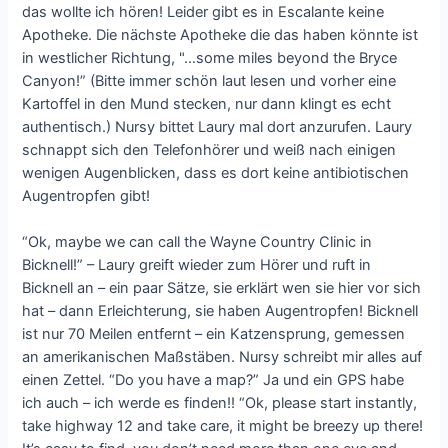
das wollte ich hören! Leider gibt es in Escalante keine
Apotheke. Die nächste Apotheke die das haben könnte ist
in westlicher Richtung, "…some miles beyond the Bryce
Canyon!” (Bitte immer schön laut lesen und vorher eine
Kartoffel in den Mund stecken, nur dann klingt es echt
authentisch.) Nursy bittet Laury mal dort anzurufen. Laury
schnappt sich den Telefonhörer und weiß nach einigen
wenigen Augenblicken, dass es dort keine antibiotischen
Augentropfen gibt!
“Ok, maybe we can call the Wayne Country Clinic in
Bicknell!” – Laury greift wieder zum Hörer und ruft in
Bicknell an – ein paar Sätze, sie erklärt wen sie hier vor sich
hat – dann Erleichterung, sie haben Augentropfen! Bicknell
ist nur 70 Meilen entfernt – ein Katzensprung, gemessen
an amerikanischen Maßstäben. Nursy schreibt mir alles auf
einen Zettel. “Do you have a map?” Ja und ein GPS habe
ich auch – ich werde es finden!! “Ok, please start instantly,
take highway 12 and take care, it might be breezy up there!