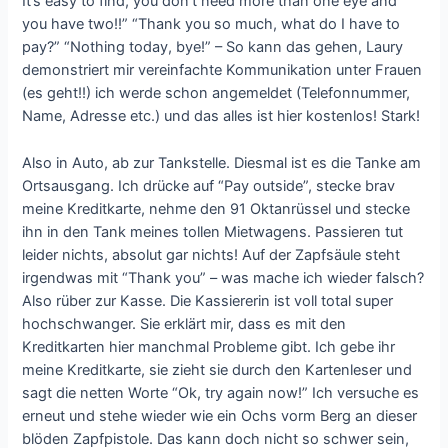
It’s easy to find, you don’t need more than one eye and
you have two!!” “Thank you so much, what do I have to
pay?” “Nothing today, bye!” – So kann das gehen, Laury
demonstriert mir vereinfachte Kommunikation unter Frauen
(es geht!!) ich werde schon angemeldet (Telefonnummer,
Name, Adresse etc.) und das alles ist hier kostenlos! Stark!
Also in Auto, ab zur Tankstelle. Diesmal ist es die Tanke am
Ortsausgang. Ich drücke auf “Pay outside”, stecke brav
meine Kreditkarte, nehme den 91 Oktanrüssel und stecke
ihn in den Tank meines tollen Mietwagens. Passieren tut
leider nichts, absolut gar nichts! Auf der Zapfsäule steht
irgendwas mit “Thank you” – was mache ich wieder falsch?
Also rüber zur Kasse. Die Kassiererin ist voll total super
hochschwanger. Sie erklärt mir, dass es mit den
Kreditkarten hier manchmal Probleme gibt. Ich gebe ihr
meine Kreditkarte, sie zieht sie durch den Kartenleser und
sagt die netten Worte “Ok, try again now!” Ich versuche es
erneut und stehe wieder wie ein Ochs vorm Berg an dieser
blöden Zapfpistole. Das kann doch nicht so schwer sein,