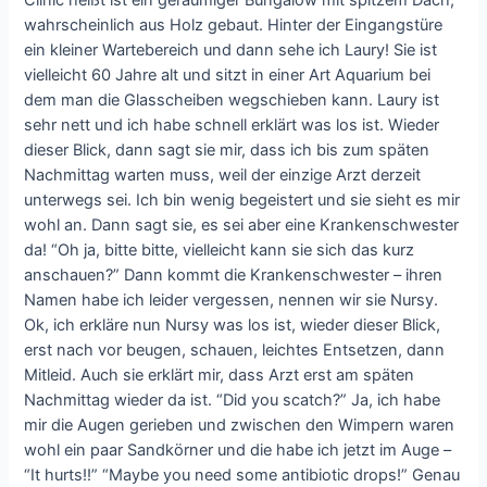
Clinic heißt ist ein geräumiger Bungalow mit spitzem Dach,
wahrscheinlich aus Holz gebaut. Hinter der Eingangstüre
ein kleiner Wartebereich und dann sehe ich Laury! Sie ist
vielleicht 60 Jahre alt und sitzt in einer Art Aquarium bei
dem man die Glasscheiben wegschieben kann. Laury ist
sehr nett und ich habe schnell erklärt was los ist. Wieder
dieser Blick, dann sagt sie mir, dass ich bis zum späten
Nachmittag warten muss, weil der einzige Arzt derzeit
unterwegs sei. Ich bin wenig begeistert und sie sieht es mir
wohl an. Dann sagt sie, es sei aber eine Krankenschwester
da! “Oh ja, bitte bitte, vielleicht kann sie sich das kurz
anschauen?” Dann kommt die Krankenschwester – ihren
Namen habe ich leider vergessen, nennen wir sie Nursy.
Ok, ich erkläre nun Nursy was los ist, wieder dieser Blick,
erst nach vor beugen, schauen, leichtes Entsetzen, dann
Mitleid. Auch sie erklärt mir, dass Arzt erst am späten
Nachmittag wieder da ist. “Did you scatch?” Ja, ich habe
mir die Augen gerieben und zwischen den Wimpern waren
wohl ein paar Sandkörner und die habe ich jetzt im Auge –
“It hurts!!” “Maybe you need some antibiotic drops!” Genau