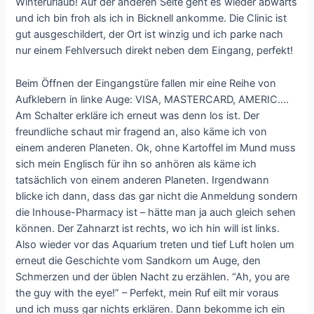
Winterurlaub! Auf der anderen Seite geht es wieder abwärts
und ich bin froh als ich in Bicknell ankomme. Die Clinic ist
gut ausgeschildert, der Ort ist winzig und ich parke nach
nur einem Fehlversuch direkt neben dem Eingang, perfekt!
Beim Öffnen der Eingangstüre fallen mir eine Reihe von
Aufklebern in linke Auge: VISA, MASTERCARD, AMERIC….
Am Schalter erkläre ich erneut was denn los ist. Der
freundliche schaut mir fragend an, also käme ich von
einem anderen Planeten. Ok, ohne Kartoffel im Mund muss
sich mein Englisch für ihn so anhören als käme ich
tatsächlich von einem anderen Planeten. Irgendwann
blicke ich dann, dass das gar nicht die Anmeldung sondern
die Inhouse-Pharmacy ist – hätte man ja auch gleich sehen
können. Der Zahnarzt ist rechts, wo ich hin will ist links.
Also wieder vor das Aquarium treten und tief Luft holen um
erneut die Geschichte vom Sandkorn um Auge, den
Schmerzen und der üblen Nacht zu erzählen. “Ah, you are
the guy with the eye!” – Perfekt, mein Ruf eilt mir voraus
und ich muss gar nichts erklären. Dann bekomme ich ein