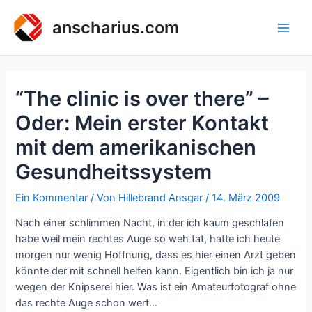
Zum
Inhalt
anscharius.com
Main
springen
Men
“The clinic is over there” –
Oder: Mein erster Kontakt
mit dem amerikanischen
Gesundheitssystem
Ein Kommentar
/ Von
Hillebrand Ansgar
/
14. März 2009
Nach einer schlimmen Nacht, in der ich kaum geschlafen
habe weil mein rechtes Auge so weh tat, hatte ich heute
morgen nur wenig Hoffnung, dass es hier einen Arzt geben
könnte der mit schnell helfen kann. Eigentlich bin ich ja nur
wegen der Knipserei hier. Was ist ein Amateurfotograf ohne
das rechte Auge schon wert…