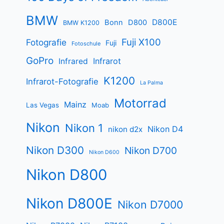
BMW
D800E
Bonn
D800
BMW K1200
Fuji X100
Fotografie
Fuji
Fotoschule
GoPro
Infrarot
Infrared
K1200
Infrarot-Fotografie
La Palma
Motorrad
Mainz
Las Vegas
Moab
Nikon
Nikon 1
Nikon D4
nikon d2x
Nikon D300
Nikon D700
Nikon D600
Nikon D800
Nikon D800E
Nikon D7000