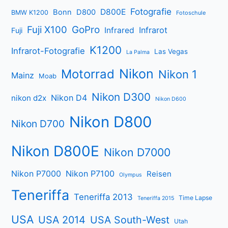
Fotografie
D800E
Bonn
D800
BMW K1200
Fotoschule
Fuji X100
GoPro
Infrarot
Infrared
Fuji
K1200
Infrarot-Fotografie
Las Vegas
La Palma
Nikon
Motorrad
Nikon 1
Mainz
Moab
Nikon D300
Nikon D4
nikon d2x
Nikon D600
Nikon D800
Nikon D700
Nikon D800E
Nikon D7000
Nikon P7000
Nikon P7100
Reisen
Olympus
Teneriffa
Teneriffa 2013
Time Lapse
Teneriffa 2015
USA
USA 2014
USA South-West
Utah