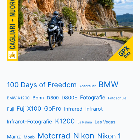
BMW
100 Days of Freedom
Abenteuer
Fotografie
D800E
Bonn
D800
BMW K1200
Fotoschule
Fuji X100
GoPro
Infrarot
Infrared
Fuji
K1200
Infrarot-Fotografie
Las Vegas
La Palma
Nikon
Motorrad
Nikon 1
Mainz
Moab