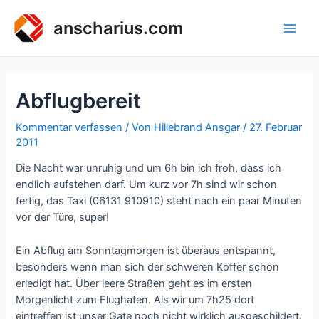
Zum
Inhalt
anscharius.com
Main
springen
Men
Abflugbereit
Kommentar verfassen
/ Von
Hillebrand Ansgar
/
27. Februar
2011
Die Nacht war unruhig und um 6h bin ich froh, dass ich
endlich aufstehen darf. Um kurz vor 7h sind wir schon
fertig, das Taxi (06131 910910) steht nach ein paar Minuten
vor der Türe, super!
Ein Abflug am Sonntagmorgen ist überaus entspannt,
besonders wenn man sich der schweren Koffer schon
erledigt hat. Über leere Straßen geht es im ersten
Morgenlicht zum Flughafen. Als wir um 7h25 dort
eintreffen ist unser Gate noch nicht wirklich ausgeschildert.