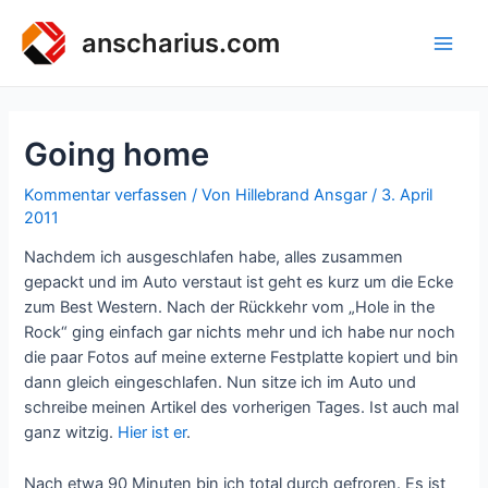
Zum
Inhalt
anscharius.com
Main
springen
Men
Going home
Kommentar verfassen
/ Von
Hillebrand Ansgar
/
3. April
2011
Nachdem ich ausgeschlafen habe, alles zusammen
gepackt und im Auto verstaut ist geht es kurz um die Ecke
zum Best Western. Nach der Rückkehr vom „Hole in the
Rock“ ging einfach gar nichts mehr und ich habe nur noch
die paar Fotos auf meine externe Festplatte kopiert und bin
dann gleich eingeschlafen. Nun sitze ich im Auto und
schreibe meinen Artikel des vorherigen Tages. Ist auch mal
ganz witzig.
Hier ist er
.
Nach etwa 90 Minuten bin ich total durch gefroren. Es ist