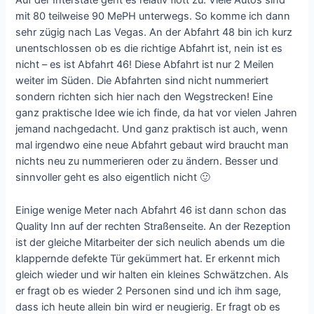
Auf der Interstate geht es relativ flott zu. Viele Autos sind
mit 80 teilweise 90 MePH unterwegs. So komme ich dann
sehr zügig nach Las Vegas. An der Abfahrt 48 bin ich kurz
unentschlossen ob es die richtige Abfahrt ist, nein ist es
nicht – es ist Abfahrt 46! Diese Abfahrt ist nur 2 Meilen
weiter im Süden. Die Abfahrten sind nicht nummeriert
sondern richten sich hier nach den Wegstrecken! Eine
ganz praktische Idee wie ich finde, da hat vor vielen Jahren
jemand nachgedacht. Und ganz praktisch ist auch, wenn
mal irgendwo eine neue Abfahrt gebaut wird braucht man
nichts neu zu nummerieren oder zu ändern. Besser und
sinnvoller geht es also eigentlich nicht 🙂
Einige wenige Meter nach Abfahrt 46 ist dann schon das
Quality Inn auf der rechten Straßenseite. An der Rezeption
ist der gleiche Mitarbeiter der sich neulich abends um die
klappernde defekte Tür gekümmert hat. Er erkennt mich
gleich wieder und wir halten ein kleines Schwätzchen. Als
er fragt ob es wieder 2 Personen sind und ich ihm sage,
dass ich heute allein bin wird er neugierig. Er fragt ob es