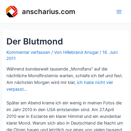
Zum
Inhalt
anscharius.com
Main
springen
Men
Der Blutmond
Kommentar verfassen
/ Von
Hillebrand Ansgar
/
16. Juni
2011
Während bundesweit tausende „Mondfans“ auf die
nächtliche Mondfinsternis warten, schlafe ich tief und fest.
Am nächsten Morgen wird mir klar,
ich habe nicht viel
verpasst
…
Später am Abend krame ich ein wenig in meinen Fotos die
im Jahr 2010 in den USA entstanden sind. Am 27.April
2010 war in Esclante ein klarer Himmel und ein wunderbar
klarer Mond. Warum sich also in Deutschland die Nacht um
die Ohren hauen und letztlich nur eines von vielen tausend