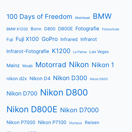
BMW
100 Days of Freedom
Abenteuer
Fotografie
D800E
Bonn
D800
BMW K1200
Fotoschule
Fuji X100
GoPro
Infrarot
Infrared
Fuji
K1200
Infrarot-Fotografie
Las Vegas
La Palma
Nikon
Motorrad
Nikon 1
Mainz
Moab
Nikon D300
Nikon D4
nikon d2x
Nikon D600
Nikon D800
Nikon D700
Nikon D800E
Nikon D7000
Nikon P7000
Nikon P7100
Reisen
Olympus