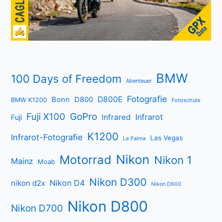
BMW
100 Days of Freedom
Abenteuer
Fotografie
D800E
Bonn
D800
BMW K1200
Fotoschule
Fuji X100
GoPro
Infrarot
Infrared
Fuji
K1200
Infrarot-Fotografie
Las Vegas
La Palma
Nikon
Motorrad
Nikon 1
Mainz
Moab
Nikon D300
Nikon D4
nikon d2x
Nikon D600
Nikon D800
Nikon D700