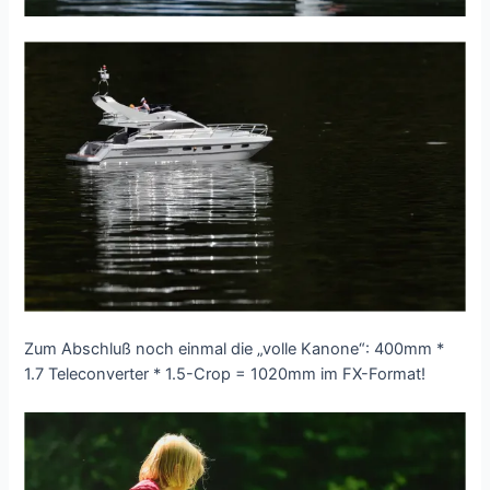
Zum Abschluß noch einmal die „volle Kanone“: 400mm *
1.7 Teleconverter * 1.5-Crop = 1020mm im FX-Format!