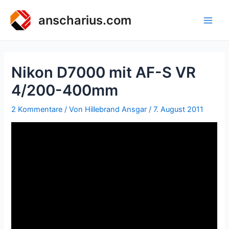
Zum
Inhalt
anscharius.com
Main
springen
Men
Nikon D7000 mit AF-S VR
4/200-400mm
2 Kommentare
/ Von
Hillebrand Ansgar
/
7. August 2011