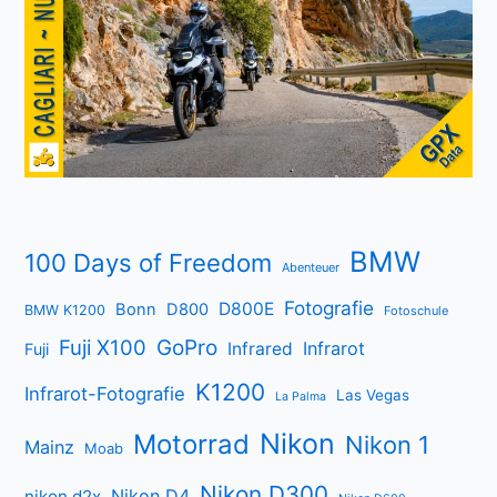
BMW
100 Days of Freedom
Abenteuer
Fotografie
D800E
Bonn
D800
BMW K1200
Fotoschule
Fuji X100
GoPro
Infrarot
Infrared
Fuji
K1200
Infrarot-Fotografie
Las Vegas
La Palma
Nikon
Motorrad
Nikon 1
Mainz
Moab
Nikon D300
Nikon D4
nikon d2x