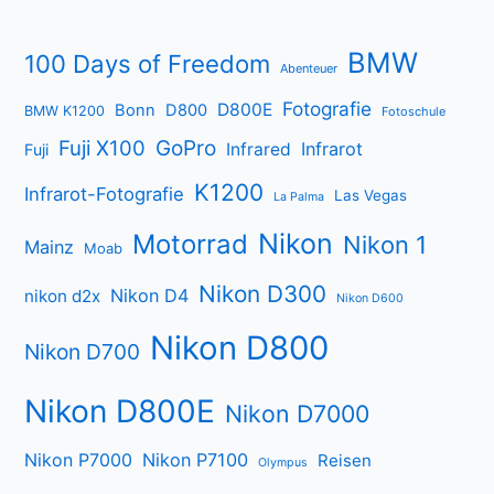
BMW
100 Days of Freedom
Abenteuer
Fotografie
D800E
Bonn
D800
BMW K1200
Fotoschule
Fuji X100
GoPro
Infrarot
Infrared
Fuji
K1200
Infrarot-Fotografie
Las Vegas
La Palma
Nikon
Motorrad
Nikon 1
Mainz
Moab
Nikon D300
Nikon D4
nikon d2x
Nikon D600
Nikon D800
Nikon D700
Nikon D800E
Nikon D7000
Nikon P7000
Nikon P7100
Reisen
Olympus