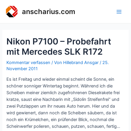
Zum
Inhalt
anscharius.com
Main
springen
Men
Nikon P7100 – Probefahrt
mit Mercedes SLK R172
Kommentar verfassen
/ Von
Hillebrand Ansgar
/
25.
November 2011
Es ist Freitag und wieder einmal scheint die Sonne, ein
schöner sonniger Wintertag beginnt. Während ich die
Scheiben meiner ziemlich zugefrohrenen Dieselrakete frei
kratze, saust eine Nachbarin mit „Sidolin Streifenfrei“ und
zwei Putzlappen um ihr neues Auto herum. Hier und da
wird gewienert, dann noch die Scheiben säubern, da ist
noch ein Krümelchen, ein prüfender Blick, nochmal die
Scheinwerfer polieren, schauen, putzen, schauen, fertig…