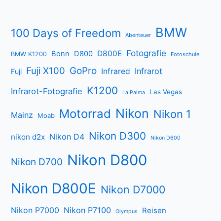
BMW
100 Days of Freedom
Abenteuer
Fotografie
D800E
Bonn
D800
BMW K1200
Fotoschule
Fuji X100
GoPro
Infrarot
Infrared
Fuji
K1200
Infrarot-Fotografie
Las Vegas
La Palma
Nikon
Motorrad
Nikon 1
Mainz
Moab
Nikon D300
Nikon D4
nikon d2x
Nikon D600
Nikon D800
Nikon D700
Nikon D800E
Nikon D7000
Nikon P7000
Nikon P7100
Reisen
Olympus