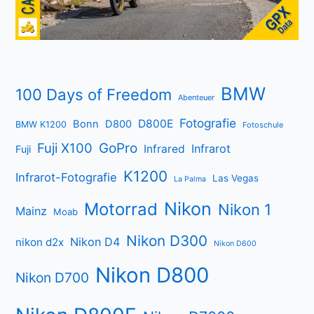
BMW
100 Days of Freedom
Abenteuer
Fotografie
D800E
Bonn
D800
BMW K1200
Fotoschule
Fuji X100
GoPro
Infrarot
Infrared
Fuji
K1200
Infrarot-Fotografie
Las Vegas
La Palma
Nikon
Motorrad
Nikon 1
Mainz
Moab
Nikon D300
Nikon D4
nikon d2x
Nikon D600
Nikon D800
Nikon D700