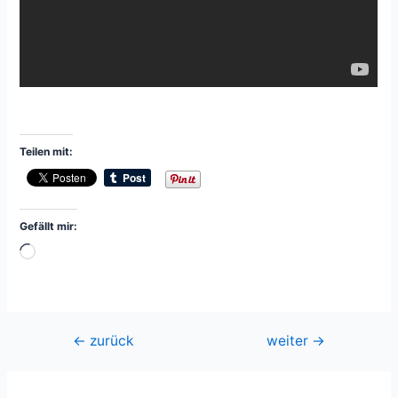
Teilen mit:
Gefällt mir:
Wird
geladen …
Beitragsnavigation
←
zurück
weiter
→