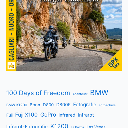
BMW
100 Days of Freedom
Abenteuer
Fotografie
D800E
Bonn
D800
BMW K1200
Fotoschule
Fuji X100
GoPro
Infrarot
Infrared
Fuji
K1200
Infrarot-Fotografie
Las Vegas
La Palma