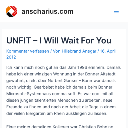
Zum
Inhalt
anscharius.com
Main
springen
Men
UNFIT – I Will Wait For You
Kommentar verfassen
/ Von
Hillebrand Ansgar
/
16. April
2012
Ich kann mich noch gut an das Jahr 1996 erinnern. Damals
habe ich einer winzigen Wohnung in der Bonner Altstadt
gewohnt, direkt über Norbert Ganser – Bonn war damals
noch wichtig! Gearbeitet habe ich damals beim Bonner
Microsoft-Systemhaus comma soft. Es war cool mit all
diesen jungen talentierten Menschen zu arbeiten, neue
Freunde zu finden und nach der Arbeit die Tage in einem
der vielen Biergärten am Rhein ausklingen zu lassen.
Einer meiner damaligen Kollegen war Christian Bohning.