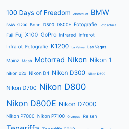
BMW
100 Days of Freedom
Abenteuer
Fotografie
D800E
Bonn
D800
BMW K1200
Fotoschule
Fuji X100
GoPro
Infrarot
Infrared
Fuji
K1200
Infrarot-Fotografie
Las Vegas
La Palma
Nikon
Motorrad
Nikon 1
Mainz
Moab
Nikon D300
Nikon D4
nikon d2x
Nikon D600
Nikon D800
Nikon D700
Nikon D800E
Nikon D7000
Nikon P7000
Nikon P7100
Reisen
Olympus
Teneriffa