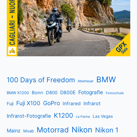
BMW
100 Days of Freedom
Abenteuer
Fotografie
D800E
Bonn
D800
BMW K1200
Fotoschule
Fuji X100
GoPro
Infrarot
Infrared
Fuji
K1200
Infrarot-Fotografie
Las Vegas
La Palma
Nikon
Motorrad
Nikon 1
Mainz
Moab