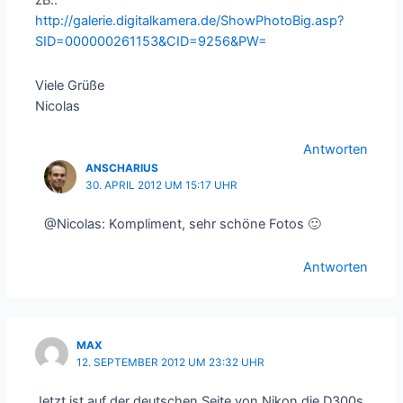
zB.:
http://galerie.digitalkamera.de/ShowPhotoBig.asp?
SID=000000261153&CID=9256&PW=
Viele Grüße
Nicolas
Antworten
ANSCHARIUS
30. APRIL 2012 UM 15:17 UHR
@Nicolas: Kompliment, sehr schöne Fotos 🙂
Antworten
MAX
12. SEPTEMBER 2012 UM 23:32 UHR
Jetzt ist auf der deutschen Seite von Nikon die D300s