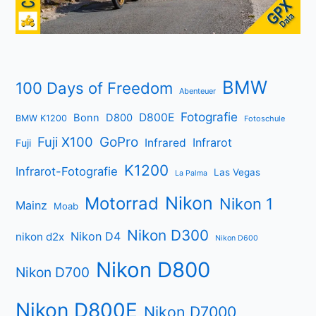
BMW
100 Days of Freedom
Abenteuer
Fotografie
D800E
Bonn
D800
BMW K1200
Fotoschule
Fuji X100
GoPro
Infrarot
Infrared
Fuji
K1200
Infrarot-Fotografie
Las Vegas
La Palma
Nikon
Motorrad
Nikon 1
Mainz
Moab
Nikon D300
Nikon D4
nikon d2x
Nikon D600
Nikon D800
Nikon D700
Nikon D800E
Nikon D7000