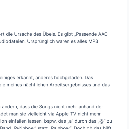
ort die Ursache des Übels. Es gibt „Passende AAC-
diodateien. Ursprünglich waren es alles MP3
einiges erkannt, anderes hochgeladen. Das
opie meines nächtlichen Arbeitsergebnisses und das
u ändern, dass die Songs nicht mehr anhand der
et man sie vielleicht via Apple-TV nicht mehr
on einfallen lassen, bspw. das „a“ durch das „@“ zu
Band „R@inbow“ statt „Rainbow“. Doch ob das hilft