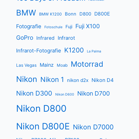
BMW
D800E
Bonn
D800
BMW K1200
Fuji X100
Fotografie
Fuji
Fotoschule
GoPro
Infrarot
Infrared
K1200
Infrarot-Fotografie
La Palma
Motorrad
Mainz
Las Vegas
Moab
Nikon
Nikon 1
Nikon D4
nikon d2x
Nikon D300
Nikon D700
Nikon D600
Nikon D800
Nikon D800E
Nikon D7000