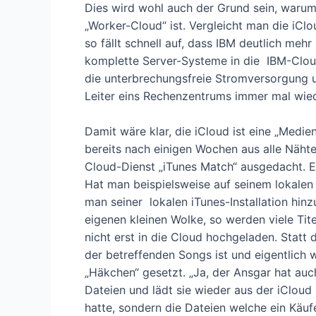
Dies wird wohl auch der Grund sein, warum
„Worker-Cloud“ ist. Vergleicht man die iCl
so fällt schnell auf, dass IBM deutlich mehr
komplette Server-Systeme in die IBM-Clo
die unterbrechungsfreie Stromversorgun
Leiter eins Rechenzentrums immer mal wied
Damit wäre klar, die iCloud ist eine „Medien
bereits nach einigen Wochen aus alle Näht
Cloud-Dienst „iTunes Match“ ausgedacht. Ei
Hat man beispielsweise auf seinem lokalen 
man seiner lokalen iTunes-Installation hinz
eigenen kleinen Wolke, so werden viele Tit
nicht erst in die Cloud hochgeladen. Statt
der betreffenden Songs ist und eigentlich w
„Häkchen“ gesetzt. „Ja, der Ansgar hat au
Dateien und lädt sie wieder aus der iClou
hatte, sondern die Dateien welche ein Käuf