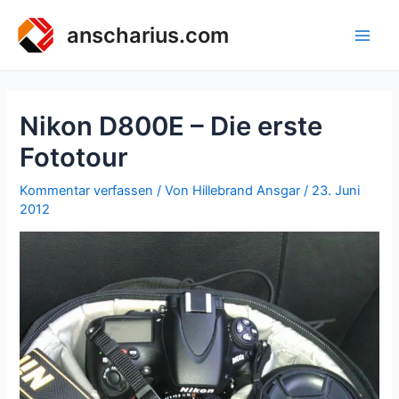
Zum
Inhalt
anscharius.com
Main
springen
Men
Nikon D800E – Die erste
Fototour
Kommentar verfassen
/ Von
Hillebrand Ansgar
/
23. Juni
2012