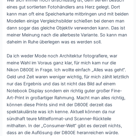
Wer sich immer noch unschlüssig ist, dem sei ein Besuch
eines gut sortierten Fotohändlers ans Herz gelegt. Dort
kann man oft eine Speicherkarte mitbringen und mit beiden
Modellen einige Vergleichsbilder schießen bei denen man
dann sogar das gleiche Objektiv verwenden kann. Das ist
meiner Meinung nach die allerbeste Variante. So kann man
daheim in Ruhe überlegen was es werden soll.
Da ich weder Mode noch Architektur fotografiere, war
meine Wahl im Voraus ganz klar, für mich kam nur die
Nikon D800E in Frage. Ich wollte einfach „Alles was geht“.
Geld und Zeit waren weniger wichtig, für mich zählt letztlich
nur das Ergebnis und das ist nicht das Bild auf einem
Notebook Display sondern ein richtig guter großer Fine-
Art-Print in großartiger Rahmung. Macht man alles richtig,
können diese Prints sind mit der D800E derzeit das
spektakulärste was ich kenne. Aktuell können da nur
sündhaft teure Mittelformat-und Scanner-Rückteile
mithalten. In der „Consumer-Welt“ gibt es derzeit nichts,
dass an die Auflösung der D800E heranreichen würde.