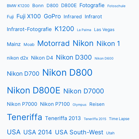
Fotografie
D800E
Bonn
D800
BMW K1200
Fotoschule
Fuji X100
GoPro
Infrarot
Infrared
Fuji
K1200
Infrarot-Fotografie
Las Vegas
La Palma
Nikon
Motorrad
Nikon 1
Mainz
Moab
Nikon D300
Nikon D4
nikon d2x
Nikon D600
Nikon D800
Nikon D700
Nikon D800E
Nikon D7000
Nikon P7000
Nikon P7100
Reisen
Olympus
Teneriffa
Teneriffa 2013
Time Lapse
Teneriffa 2015
USA
USA 2014
USA South-West
Utah