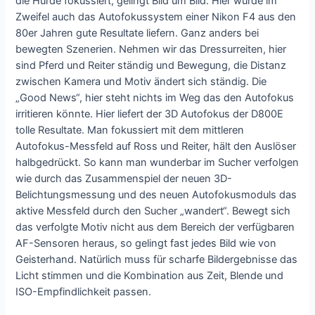
die Hürde fokussiert, gelingt Bild um Bild. Hier würde im
Zweifel auch das Autofokussystem einer Nikon F4 aus den
80er Jahren gute Resultate liefern. Ganz anders bei
bewegten Szenerien. Nehmen wir das Dressurreiten, hier
sind Pferd und Reiter ständig und Bewegung, die Distanz
zwischen Kamera und Motiv ändert sich ständig. Die
„Good News“, hier steht nichts im Weg das den Autofokus
irritieren könnte. Hier liefert der 3D Autofokus der D800E
tolle Resultate. Man fokussiert mit dem mittleren
Autofokus-Messfeld auf Ross und Reiter, hält den Auslöser
halbgedrückt. So kann man wunderbar im Sucher verfolgen
wie durch das Zusammenspiel der neuen 3D-
Belichtungsmessung und des neuen Autofokusmoduls das
aktive Messfeld durch den Sucher „wandert“. Bewegt sich
das verfolgte Motiv nicht aus dem Bereich der verfügbaren
AF-Sensoren heraus, so gelingt fast jedes Bild wie von
Geisterhand. Natürlich muss für scharfe Bildergebnisse das
Licht stimmen und die Kombination aus Zeit, Blende und
ISO-Empfindlichkeit passen.