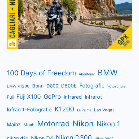
BMW
100 Days of Freedom
Abenteuer
Fotografie
D800E
Bonn
D800
BMW K1200
Fotoschule
Fuji X100
GoPro
Infrarot
Infrared
Fuji
K1200
Infrarot-Fotografie
Las Vegas
La Palma
Nikon
Motorrad
Nikon 1
Mainz
Moab
Nikon D300
Nikon D4
nikon d2x
Nikon D600