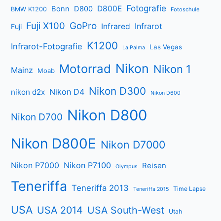
Fotografie
D800E
Bonn
D800
BMW K1200
Fotoschule
Fuji X100
GoPro
Infrarot
Infrared
Fuji
K1200
Infrarot-Fotografie
Las Vegas
La Palma
Nikon
Motorrad
Nikon 1
Mainz
Moab
Nikon D300
Nikon D4
nikon d2x
Nikon D600
Nikon D800
Nikon D700
Nikon D800E
Nikon D7000
Nikon P7000
Nikon P7100
Reisen
Olympus
Teneriffa
Teneriffa 2013
Time Lapse
Teneriffa 2015
USA
USA 2014
USA South-West
Utah