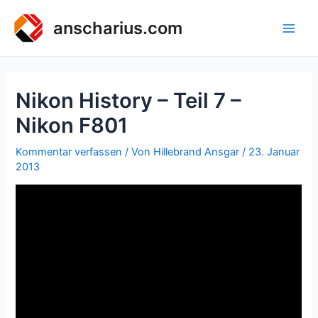
Zum
Inhalt
anscharius.com
Main
springen
Men
Nikon History – Teil 7 –
Nikon F801
Kommentar verfassen
/ Von
Hillebrand Ansgar
/
23. Januar
2013