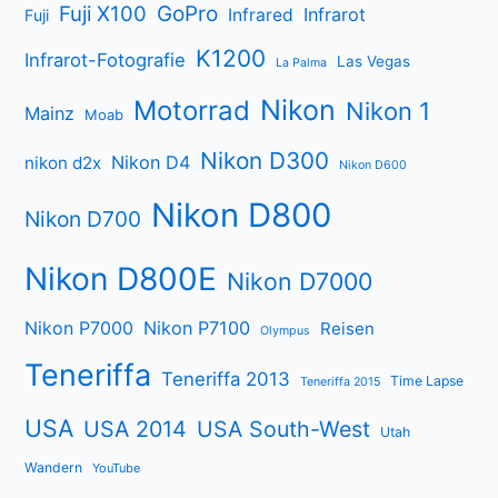
Fuji X100
GoPro
Infrarot
Infrared
Fuji
K1200
Infrarot-Fotografie
Las Vegas
La Palma
Nikon
Motorrad
Nikon 1
Mainz
Moab
Nikon D300
Nikon D4
nikon d2x
Nikon D600
Nikon D800
Nikon D700
Nikon D800E
Nikon D7000
Nikon P7000
Nikon P7100
Reisen
Olympus
Teneriffa
Teneriffa 2013
Time Lapse
Teneriffa 2015
USA
USA 2014
USA South-West
Utah
Wandern
YouTube