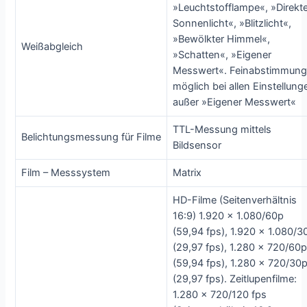
»Leuchtstofflampe«, »Direkt
Sonnenlicht«, »Blitzlicht«,
»Bewölkter Himmel«,
Weißabgleich
»Schatten«, »Eigener
Messwert«. Feinabstimmun
möglich bei allen Einstellung
außer »Eigener Messwert«
TTL-Messung mittels
Belichtungsmessung für Filme
Bildsensor
Film – Messsystem
Matrix
HD-Filme (Seitenverhältnis
16:9) 1.920 x 1.080/60p
(59,94 fps), 1.920 x 1.080/3
(29,97 fps), 1.280 x 720/60
(59,94 fps), 1.280 x 720/30
(29,97 fps). Zeitlupenfilme:
1.280 x 720/120 fps