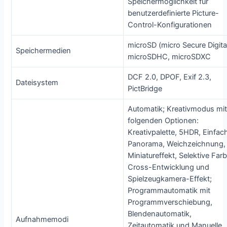
Speichermöglichkeit für
benutzerdefinierte Picture-
Control-Konfigurationen
microSD (micro Secure Digital
Speichermedien
microSDHC, microSDXC
DCF 2.0, DPOF, Exif 2.3,
Dateisystem
PictBridge
Automatik; Kreativmodus mi
folgenden Optionen:
Kreativpalette, 5HDR, Einfac
Panorama, Weichzeichnung,
Miniatureffekt, Selektive Farb
Cross-Entwicklung und
Spielzeugkamera-Effekt;
Programmautomatik mit
Programmverschiebung,
Blendenautomatik,
Aufnahmemodi
Zeitautomatik und Manuelle