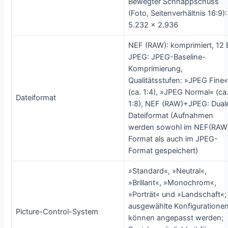
Bewegter Schnappschuss
(Foto, Seitenverhältnis 16:9):
5.232 x 2.936
NEF (RAW): komprimiert, 12 B
JPEG: JPEG-Baseline-
Komprimierung,
Qualitätsstufen: »JPEG Fine
(ca. 1:4), »JPEG Normal« (ca
Dateiformat
1:8), NEF (RAW)+JPEG: Dual
Dateiformat (Aufnahmen
werden sowohl im NEF(RAW
Format als auch im JPEG-
Format gespeichert)
»Standard«, »Neutral«,
»Brillant«, »Monochrom«,
»Porträt« und »Landschaft«;
ausgewählte Konfiguratione
Picture-Control-System
können angepasst werden;