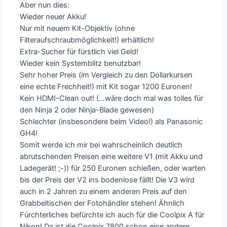
Aber nun dies:
Wieder neuer Akku!
Nur mit neuem Kit-Objektiv (ohne
Filteraufschraubmöglichkeit!) erhältlich!
Extra-Sucher für fürstlich viel Geld!
Wieder kein Systemblitz benutzbar!
Sehr hoher Preis (im Vergleich zu den Dollarkursen
eine echte Frechheit!) mit Kit sogar 1200 Euronen!
Kein HDMI-Clean out! (…wäre doch mal was tolles für
den Ninja 2 oder Ninja-Blade gewesen)
Schlechter (insbesondere beim Video!) als Panasonic
GH4!
Somit werde ich mir bei wahrscheinlich deutlich
abrutschenden Preisen eine weitere V1 (mit Akku und
Ladegerät! ;-)) für 250 Euronen schießen, oder warten
bis der Preis der V2 ins bodenlose fällt! Die V3 wird
auch in 2 Jahren zu einem anderen Preis auf den
Grabbeltischen der Fotohändler stehen! Ähnlich
Fürchterliches befürchte ich auch für die Coolpix A für
Nikon! Da ist die Coolpix 7800 schon eine andere