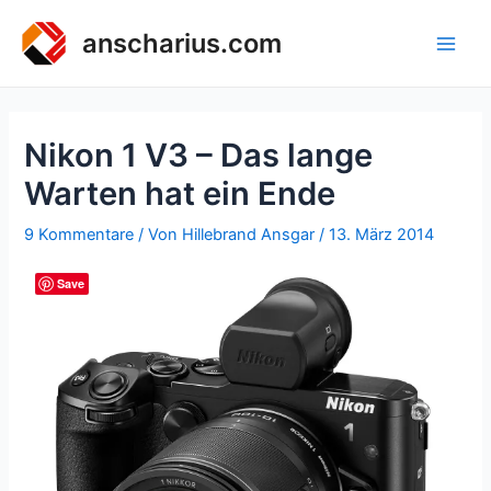
Zum
Inhalt
anscharius.com
Main
springen
Men
Nikon 1 V3 – Das lange
Warten hat ein Ende
9 Kommentare
/ Von
Hillebrand Ansgar
/
13. März 2014
Save