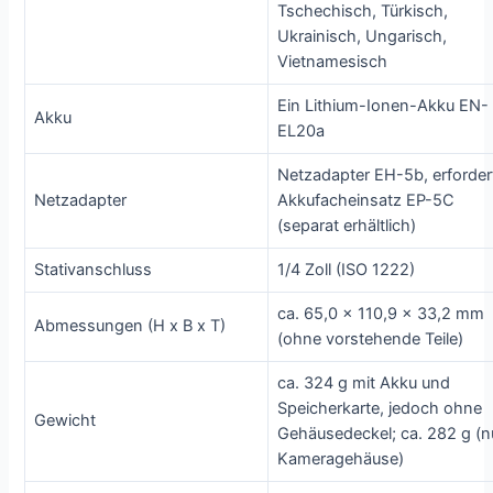
Tschechisch, Türkisch,
Ukrainisch, Ungarisch,
Vietnamesisch
Ein Lithium-Ionen-Akku EN-
Akku
EL20a
Netzadapter EH-5b, erforder
Netzadapter
Akkufacheinsatz EP-5C
(separat erhältlich)
Stativanschluss
1/4 Zoll (ISO 1222)
ca. 65,0 x 110,9 x 33,2 mm
Abmessungen (H x B x T)
(ohne vorstehende Teile)
ca. 324 g mit Akku und
Speicherkarte, jedoch ohne
Gewicht
Gehäusedeckel; ca. 282 g (n
Kameragehäuse)