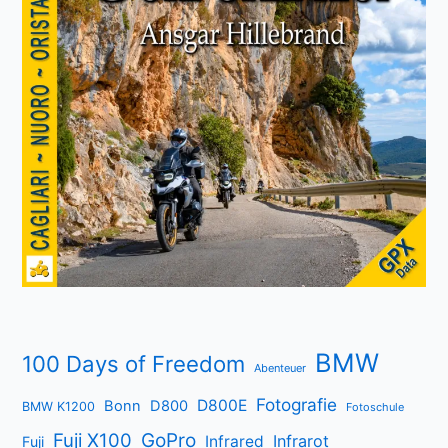
BMW
100 Days of Freedom
Abenteuer
Fotografie
D800E
Bonn
D800
BMW K1200
Fotoschule
Fuji X100
GoPro
Infrarot
Infrared
Fuji