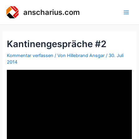
Zum
Inhalt
anscharius.com
Main
springen
Men
Kantinengespräche #2
Kommentar verfassen
/ Von
Hillebrand Ansgar
/
30. Juli
2014