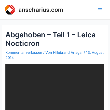
Zum
Inhalt
anscharius.com
Main
springen
Men
Abgehoben – Teil 1 – Leica
Nocticron
Kommentar verfassen
/ Von
Hillebrand Ansgar
/
13. August
2014