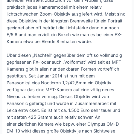
abheben will steht zusätzlich vor dem Problem, dass
praktisch jedes Kameramodell mit einem relativ
lichtschwachen Zoom-Objektiv ausgliefert wird. Meist sind
diese Objektive in der längsten Brennweite für ein Portrait
geeignet aber oft beträgt die Lichtstärke dann nur noch
F/5,6 und man erzielt ein Bokeh wie man es bei einer FX-
Kamera etwa bei Blende 8 erhalten würde.
Über diesen „Nachteil“ gegenüber dem oft so vollmundig
gepriesenen FX- oder auch „Vollformat“ wird seit es MFT
Kameras gibt in allen nur denkbaren Formen vortrefflich
gestritten. Seit Januar 2014 ist nun mit dem
Panasonic/Leica Nocticron 1,2/42,5mm ein Objektiv
verfügbar das eine MFT-Kamera auf eine völlig neues
Niveau zu heben vermag. Dieses Objektiv wird von
Panasonic gefertigt und wurde in Zusammenarbeit mit
Leica entwickelt. Es ist mit ca. 1.500 Euro sehr teuer und
mit satten 425 Gramm auch relativ schwer. An
einer zierlichen Kamera wie bspw. einer Olympus OM-D
EM-10 wirkt dieses große Objektiv je nach Sichtweise