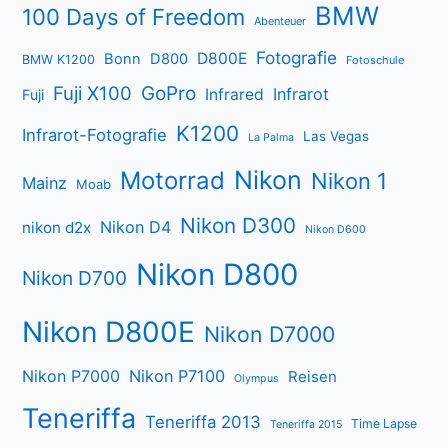
BMW
100 Days of Freedom
Abenteuer
Fotografie
D800E
Bonn
D800
BMW K1200
Fotoschule
Fuji X100
GoPro
Infrarot
Infrared
Fuji
K1200
Infrarot-Fotografie
Las Vegas
La Palma
Nikon
Motorrad
Nikon 1
Mainz
Moab
Nikon D300
Nikon D4
nikon d2x
Nikon D600
Nikon D800
Nikon D700
Nikon D800E
Nikon D7000
Nikon P7000
Nikon P7100
Reisen
Olympus
Teneriffa
Teneriffa 2013
Time Lapse
Teneriffa 2015