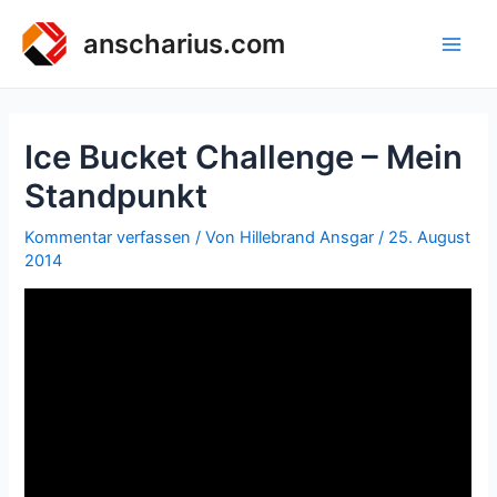
Zum
Inhalt
anscharius.com
Main
springen
Men
Ice Bucket Challenge – Mein
Standpunkt
Kommentar verfassen
/ Von
Hillebrand Ansgar
/
25. August
2014