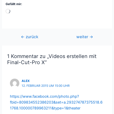
Gefällt mir:
Wird
geladen …
Beitragsnavigation
←
zurück
weiter
→
1 Kommentar zu „Videos erstellen mit
Final-Cut-Pro X“
ALEX
12. FEBRUAR 2015 UM 15:00 UHR
https://www.facebook.com/photo.php?
fbid=809834552386203&set=a.293274787375518.6
1768.100000789963211&type=1&theater