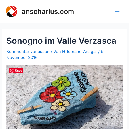
Zum
Inhalt
anscharius.com
Main
springen
Men
Sonogno im Valle Verzasca
Kommentar verfassen
/ Von
Hillebrand Ansgar
/
9.
November 2016
Save