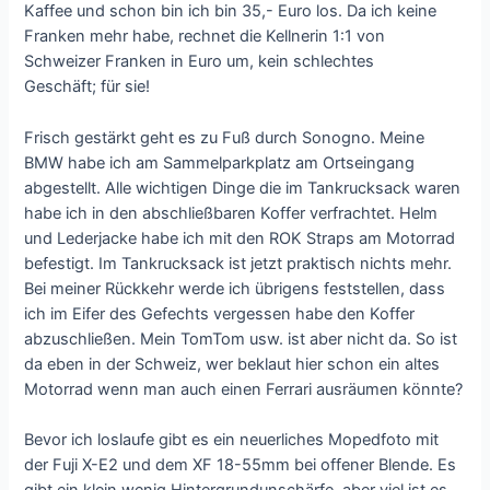
Kaffee und schon bin ich bin 35,- Euro los. Da ich keine
Franken mehr habe, rechnet die Kellnerin 1:1 von
Schweizer Franken in Euro um, kein schlechtes
Geschäft; für sie!
Frisch gestärkt geht es zu Fuß durch Sonogno. Meine
BMW habe ich am Sammelparkplatz am Ortseingang
abgestellt. Alle wichtigen Dinge die im Tankrucksack waren
habe ich in den abschließbaren Koffer verfrachtet. Helm
und Lederjacke habe ich mit den ROK Straps am Motorrad
befestigt. Im Tankrucksack ist jetzt praktisch nichts mehr.
Bei meiner Rückkehr werde ich übrigens feststellen, dass
ich im Eifer des Gefechts vergessen habe den Koffer
abzuschließen. Mein TomTom usw. ist aber nicht da. So ist
da eben in der Schweiz, wer beklaut hier schon ein altes
Motorrad wenn man auch einen Ferrari ausräumen könnte?
Bevor ich loslaufe gibt es ein neuerliches Mopedfoto mit
der Fuji X-E2 und dem XF 18-55mm bei offener Blende. Es
gibt ein klein wenig Hintergrundunschärfe, aber viel ist es