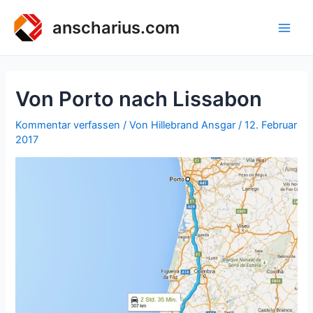
Zum
Inhalt
anscharius.com
Main
springen
Men
Von Porto nach Lissabon
Kommentar verfassen
/ Von
Hillebrand Ansgar
/
12. Februar
2017