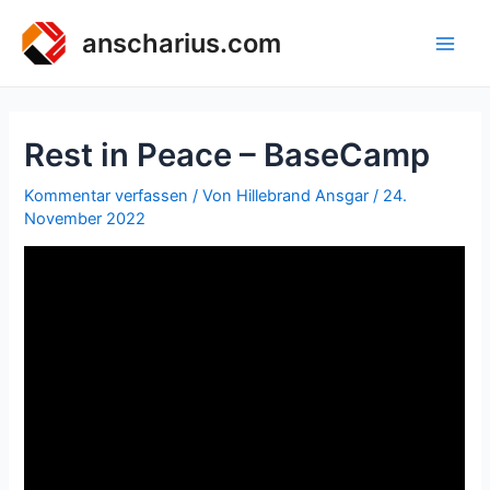
Zum
Inhalt
anscharius.com
Main
springen
Men
Rest in Peace – BaseCamp
Kommentar verfassen
/ Von
Hillebrand Ansgar
/
24.
November 2022