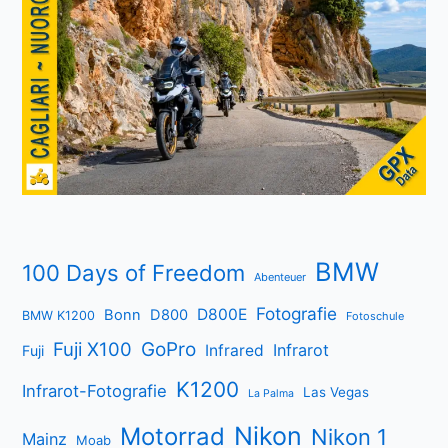
BMW
100 Days of Freedom
Abenteuer
Fotografie
D800E
Bonn
D800
BMW K1200
Fotoschule
Fuji X100
GoPro
Infrarot
Infrared
Fuji
K1200
Infrarot-Fotografie
Las Vegas
La Palma
Nikon
Motorrad
Nikon 1
Mainz
Moab