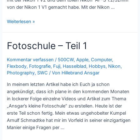
von der Nikon 1 V1 gemacht habe. Mit der Nikon …
Fotoschule
Weiterlesen »
–
Teil
Fotoschule – Teil 1
3
Kommentar verfassen
/
500CW
,
Apple
,
Computer
,
Flexbody
,
Fotografie
,
Fuji
,
Hasselblad
,
Hobbys
,
Nikon
,
Photography
,
SWC
/ Von
Hillebrand Ansgar
In meinem letzten Artikel habe ich Euch ja schon
angekündigt, dass ich plane in den kommenden Monaten
in lockerer Folge einzelne Videos und Artikel zum Thema
„Ansgar’s kleine Fotoschule“ zu erstellen. Heute ist der
erste Teil schon fertig. Mein etwas ungehobelter Kumpel
Arnulf Schmadtke hat mir im Vorfeld in seiner einzigartigen
Manier einige Fragen per …