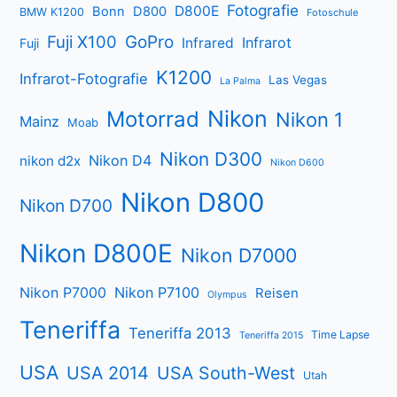
Fotografie
D800E
Bonn
D800
BMW K1200
Fotoschule
Fuji X100
GoPro
Infrarot
Infrared
Fuji
K1200
Infrarot-Fotografie
Las Vegas
La Palma
Nikon
Motorrad
Nikon 1
Mainz
Moab
Nikon D300
Nikon D4
nikon d2x
Nikon D600
Nikon D800
Nikon D700
Nikon D800E
Nikon D7000
Nikon P7000
Nikon P7100
Reisen
Olympus
Teneriffa
Teneriffa 2013
Time Lapse
Teneriffa 2015
USA
USA 2014
USA South-West
Utah