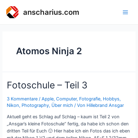
Zum
Inhalt
anscharius.com
Main
springen
Men
Atomos Ninja 2
Fotoschule – Teil 3
3 Kommentare
/
Apple
,
Computer
,
Fotografie
,
Hobbys
,
Nikon
,
Photography
,
Über mich
/ Von
Hillebrand Ansgar
Aktuell geht es Schlag auf Schlag – kaum ist Teil 2 von
„Ansgar’s kleine Fotoschule“ fertig, da habe ich schon den
dritten Teil für Euch 🙂 Hier habe ich ein Fotos das ich eben
mit der Nikon 1 V2 und dem tollen Nikon AF-S 1.2/32mm