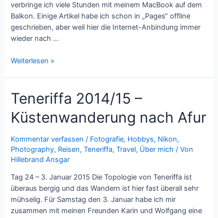
verbringe ich viele Stunden mit meinem MacBook auf dem
Balkon. Einige Artikel habe ich schon in „Pages“ offline
geschrieben, aber weil hier die Internet-Anbindung immer
wieder nach …
Teneriffa
Weiterlesen »
2014/15
–
Teneriffa 2014/15 –
Punta
del
Küstenwanderung nach Afur
Hidalgo
Kommentar verfassen
/
Fotografie
,
Hobbys
,
Nikon
,
Photography
,
Reisen
,
Teneriffa
,
Travel
,
Über mich
/ Von
Hillebrand Ansgar
Tag 24 – 3. Januar 2015 Die Topologie von Teneriffa ist
überaus bergig und das Wandern ist hier fast überall sehr
mühselig. Für Samstag den 3. Januar habe ich mir
zusammen mit meinen Freunden Karin und Wolfgang eine