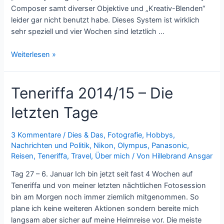
Composer samt diverser Objektive und „Kreativ-Blenden“
leider gar nicht benutzt habe. Dieses System ist wirklich
sehr speziell und vier Wochen sind letztlich …
Mein
Weiterlesen »
Fotorucksack
2015
Teneriffa 2014/15 – Die
letzten Tage
3 Kommentare
/
Dies & Das
,
Fotografie
,
Hobbys
,
Nachrichten und Politik
,
Nikon
,
Olympus
,
Panasonic
,
Reisen
,
Teneriffa
,
Travel
,
Über mich
/ Von
Hillebrand Ansgar
Tag 27 – 6. Januar Ich bin jetzt seit fast 4 Wochen auf
Teneriffa und von meiner letzten nächtlichen Fotosession
bin am Morgen noch immer ziemlich mitgenommen. So
plane ich keine weiteren Aktionen sondern bereite mich
langsam aber sicher auf meine Heimreise vor. Die meiste