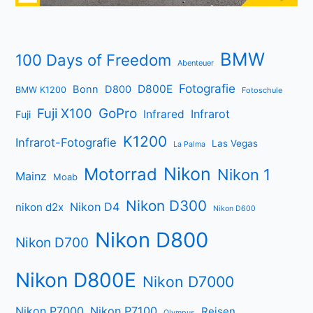
BMW
100 Days of Freedom
Abenteuer
Fotografie
D800E
Bonn
D800
BMW K1200
Fotoschule
Fuji X100
GoPro
Infrarot
Infrared
Fuji
K1200
Infrarot-Fotografie
Las Vegas
La Palma
Nikon
Motorrad
Nikon 1
Mainz
Moab
Nikon D300
Nikon D4
nikon d2x
Nikon D600
Nikon D800
Nikon D700
Nikon D800E
Nikon D7000
Nikon P7000
Nikon P7100
Reisen
Olympus