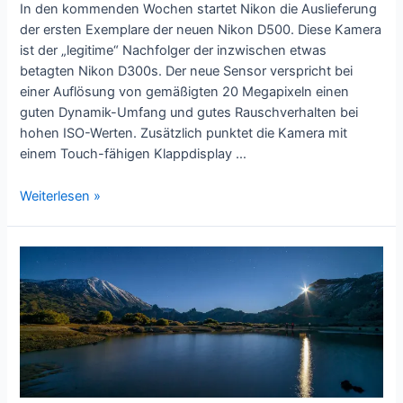
In den kommenden Wochen startet Nikon die Auslieferung
der ersten Exemplare der neuen Nikon D500. Diese Kamera
ist der „legitime“ Nachfolger der inzwischen etwas
betagten Nikon D300s. Der neue Sensor verspricht bei
einer Auflösung von gemäßigten 20 Megapixeln einen
guten Dynamik-Umfang und gutes Rauschverhalten bei
hohen ISO-Werten. Zusätzlich punktet die Kamera mit
einem Touch-fähigen Klappdisplay …
Nikon
Weiterlesen »
D500
–
Pro
und
Contra