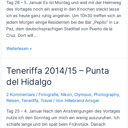
Tag 26 – 5. Januar Es ist Montag und weil mir der Heimweg
des Vortages noch ein wenig in den Knochen steckt lasse
ich es heute ganz ruhig angehen. Um 10h30 treffen sich an
jedem Morgen einige Residenten bei der Bar „Pepito“ in La
Paz, dem deutschsprachigen Stadtteil von Puerto de la
Cruz. Dort will …
Teneriffa
Weiterlesen »
2014/15
–
Teneriffa 2014/15 – Punta
Der
Weg
del Hidalgo
zu
den
Sternen
2 Kommentare
/
Fotografie
,
Nikon
,
Olympus
,
Photography
,
Reisen
,
Teneriffa
,
Travel
/ Von
Hillebrand Ansgar
Tag 25 – 4. Januar Nach den Anstrengungen des Vortages
nutze ich den Sonntag um mich ein wenig auszuruhen. Ich
schlafe lange und bin spät beim Frühstück. Danach