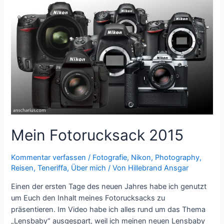
–
Nachts
fotografieren
Mein Fotorucksack 2015
Kommentar verfassen
/
Fotografie
,
Nikon
,
Photography
,
Reisen
,
Teneriffa
,
Über mich
/ Von
Hillebrand Ansgar
Einen der ersten Tage des neuen Jahres habe ich genutzt
um Euch den Inhalt meines Fotorucksacks zu
präsentieren. Im Video habe ich alles rund um das Thema
„Lensbaby“ ausgespart, weil ich meinen neuen Lensbaby