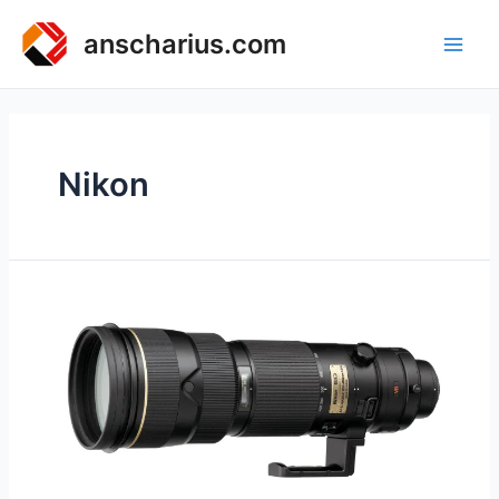
Zum
Inhalt
anscharius.com
Main
springen
Men
Nikon