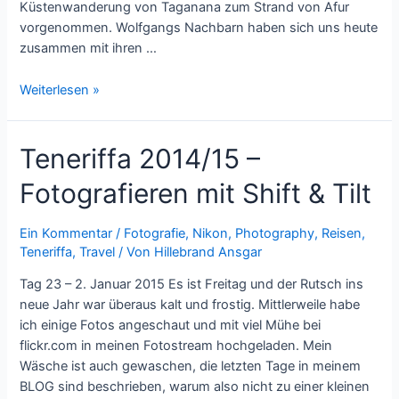
Küstenwanderung von Taganana zum Strand von Afur
vorgenommen. Wolfgangs Nachbarn haben sich uns heute
zusammen mit ihren …
Teneriffa
Weiterlesen »
2014/15
–
Teneriffa 2014/15 –
Küstenwanderung
nach
Fotografieren mit Shift & Tilt
Afur
Ein Kommentar
/
Fotografie
,
Nikon
,
Photography
,
Reisen
,
Teneriffa
,
Travel
/ Von
Hillebrand Ansgar
Tag 23 – 2. Januar 2015 Es ist Freitag und der Rutsch ins
neue Jahr war überaus kalt und frostig. Mittlerweile habe
ich einige Fotos angeschaut und mit viel Mühe bei
flickr.com in meinen Fotostream hochgeladen. Mein
Wäsche ist auch gewaschen, die letzten Tage in meinem
BLOG sind beschrieben, warum also nicht zu einer kleinen