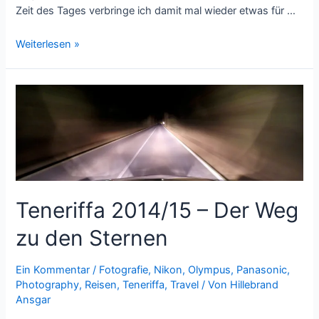
Zeit des Tages verbringe ich damit mal wieder etwas für …
Teneriffa
Weiterlesen »
2014/15
–
Die
letzten
Tage
Teneriffa 2014/15 – Der Weg
zu den Sternen
Ein Kommentar
/
Fotografie
,
Nikon
,
Olympus
,
Panasonic
,
Photography
,
Reisen
,
Teneriffa
,
Travel
/ Von
Hillebrand
Ansgar