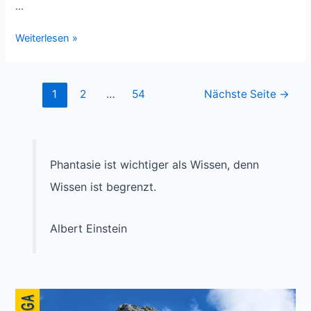
…
Teneriffa
Weiterlesen »
2014/15
–
Fotografieren
Seitennummerierung
1
2
…
54
Nächste Seite
→
mit
der
Shift
Beiträge
&
Tilt
Phantasie ist wichtiger als Wissen, denn
Wissen ist begrenzt.
Albert Einstein