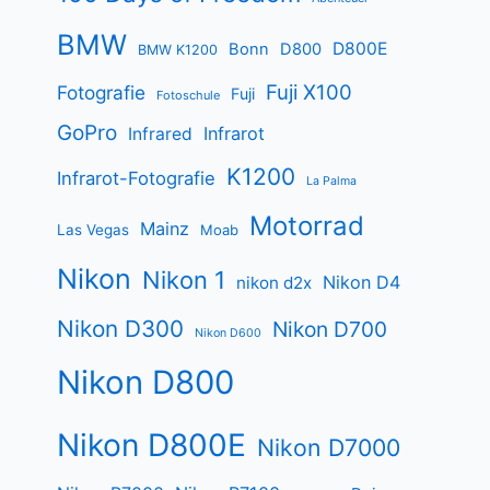
BMW
D800E
Bonn
D800
BMW K1200
Fuji X100
Fotografie
Fuji
Fotoschule
GoPro
Infrarot
Infrared
K1200
Infrarot-Fotografie
La Palma
Motorrad
Mainz
Las Vegas
Moab
Nikon
Nikon 1
Nikon D4
nikon d2x
Nikon D300
Nikon D700
Nikon D600
Nikon D800
Nikon D800E
Nikon D7000