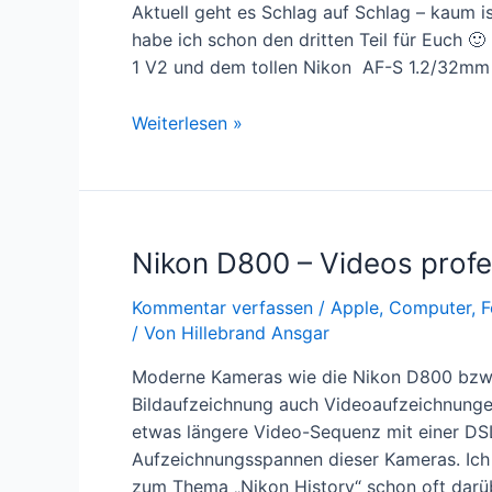
Aktuell geht es Schlag auf Schlag – kaum ist
habe ich schon den dritten Teil für Euch 🙂
1 V2 und dem tollen Nikon AF-S 1.2/32mm 
Fotoschule
Weiterlesen »
–
Teil
3
Nikon D800 – Videos profe
Kommentar verfassen
/
Apple
,
Computer
,
F
/ Von
Hillebrand Ansgar
Moderne Kameras wie die Nikon D800 bzw.
Bildaufzeichnung auch Videoaufzeichnungen
etwas längere Video-Sequenz mit einer D
Aufzeichnungsspannen dieser Kameras. Ich 
zum Thema „Nikon History“ schon oft darü