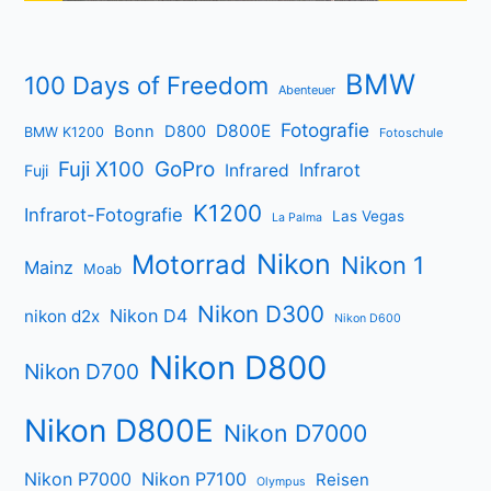
BMW
100 Days of Freedom
Abenteuer
Fotografie
D800E
Bonn
D800
BMW K1200
Fotoschule
Fuji X100
GoPro
Infrarot
Infrared
Fuji
K1200
Infrarot-Fotografie
Las Vegas
La Palma
Nikon
Motorrad
Nikon 1
Mainz
Moab
Nikon D300
Nikon D4
nikon d2x
Nikon D600
Nikon D800
Nikon D700
Nikon D800E
Nikon D7000
Nikon P7000
Nikon P7100
Reisen
Olympus