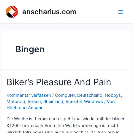
Zum
Inhalt
anscharius.com
Main
springen
Men
Bingen
Biker’s Pleasure And Pain
Kommentar verfassen
/
Computer
,
Deutschland
,
Hobbys
,
Motorrad
,
Reisen
,
Rheinland
,
Rheintal
,
Windows
/ Von
Hillebrand Ansgar
Die Woche ist herum und es geht mal wieder mit der blauen
K1200r heim nach Bonn. Die Wettervorhersage ist nicht
wirklich toll und es sind auch nur noch 15°C. Also rein in