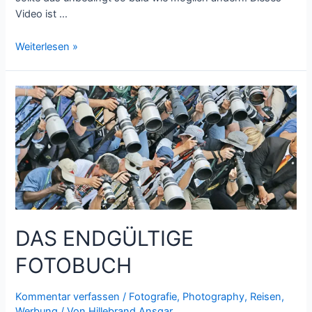
Video ist …
Sizilien
Weiterlesen »
im
Herbst
DAS ENDGÜLTIGE
FOTOBUCH
Kommentar verfassen
/
Fotografie
,
Photography
,
Reisen
,
Werbung
/ Von
Hillebrand Ansgar