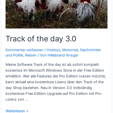
Track of the day 3.0
Kommentar verfassen
/
Hobbys
,
Motorrad
,
Nachrichten
und Politik
,
Reisen
/ Von
Hillebrand Ansgar
Meine Software Track of the day ist ab sofort komplett
kostenlos im Microsoft Windows Store in der Free Edition
erhältlich. Wer alle Features der Pro Edition nutzen möchte,
kann aktuell eine kostenlose Lizenz über den Track of the
day Shop beziehen. Neu in Version 3.0 Vollständig
kostenlose Free Edition Upgrade auf Pro Edition mit Pro-
Lizenz von …
Track
Weiterlesen »