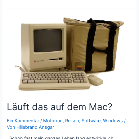
of
the
day
3.0
Läuft das auf dem Mac?
Ein Kommentar
/
Motorrad
,
Reisen
,
Software
,
Windows
/
Von
Hillebrand Ansgar
Schon fast mein ganzes Leben lang entwickle ich