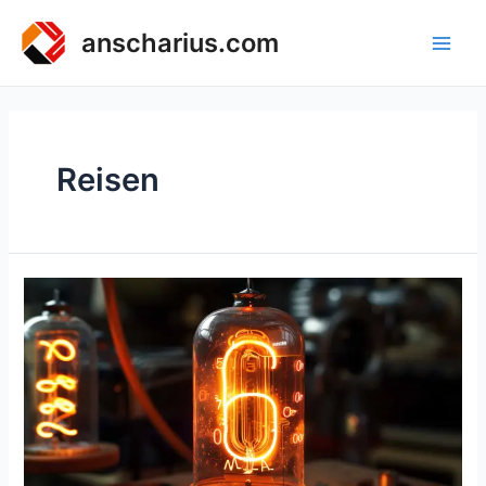
Zum
Inhalt
anscharius.com
Main
springen
Men
Reisen