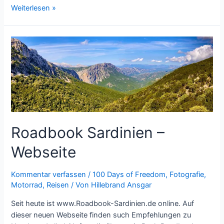
Ausbruch
Weiterlesen »
des
Ätna
am
1.
April
2021
Roadbook Sardinien –
Webseite
Kommentar verfassen
/
100 Days of Freedom
,
Fotografie
,
Motorrad
,
Reisen
/ Von
Hillebrand Ansgar
Seit heute ist www.Roadbook-Sardinien.de online. Auf
dieser neuen Webseite finden such Empfehlungen zu