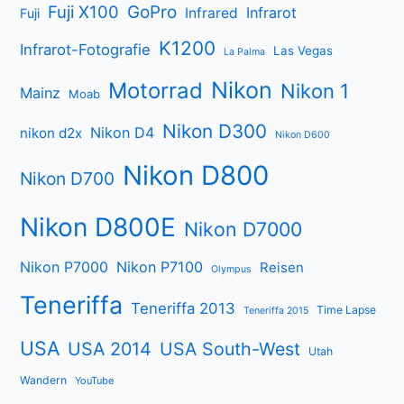
Fuji X100
GoPro
Infrarot
Infrared
Fuji
K1200
Infrarot-Fotografie
Las Vegas
La Palma
Nikon
Motorrad
Nikon 1
Mainz
Moab
Nikon D300
Nikon D4
nikon d2x
Nikon D600
Nikon D800
Nikon D700
Nikon D800E
Nikon D7000
Nikon P7000
Nikon P7100
Reisen
Olympus
Teneriffa
Teneriffa 2013
Time Lapse
Teneriffa 2015
USA
USA 2014
USA South-West
Utah
Wandern
YouTube