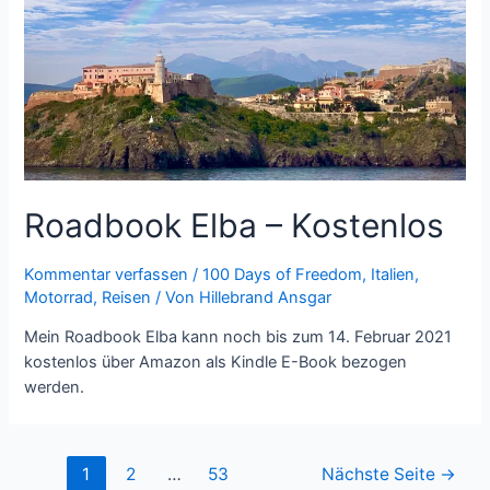
Roadbook Elba – Kostenlos
Kommentar verfassen
/
100 Days of Freedom
,
Italien
,
Motorrad
,
Reisen
/ Von
Hillebrand Ansgar
Mein Roadbook Elba kann noch bis zum 14. Februar 2021
kostenlos über Amazon als Kindle E-Book bezogen
werden.
Seitennummerierung
1
2
…
53
Nächste Seite
→