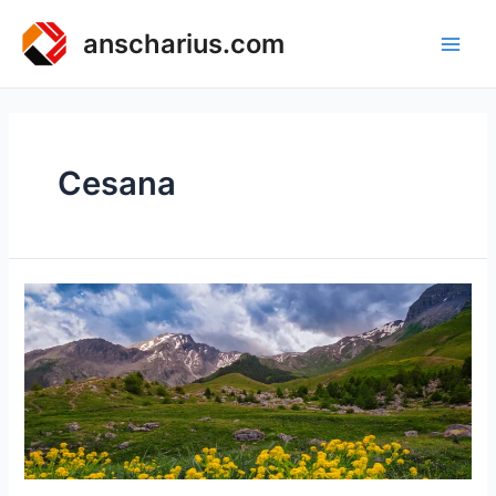
Zum
Inhalt
anscharius.com
Main
springen
Men
Cesana