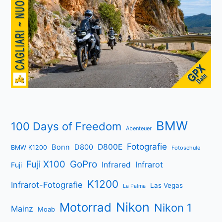
BMW
100 Days of Freedom
Abenteuer
Fotografie
D800E
Bonn
D800
BMW K1200
Fotoschule
Fuji X100
GoPro
Infrarot
Infrared
Fuji
K1200
Infrarot-Fotografie
Las Vegas
La Palma
Nikon
Motorrad
Nikon 1
Mainz
Moab