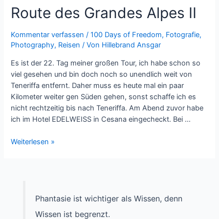
Route des Grandes Alpes II
Kommentar verfassen
/
100 Days of Freedom
,
Fotografie
,
Photography
,
Reisen
/ Von
Hillebrand Ansgar
Es ist der 22. Tag meiner großen Tour, ich habe schon so
viel gesehen und bin doch noch so unendlich weit von
Teneriffa entfernt. Daher muss es heute mal ein paar
Kilometer weiter gen Süden gehen, sonst schaffe ich es
nicht rechtzeitig bis nach Teneriffa. Am Abend zuvor habe
ich im Hotel EDELWEISS in Cesana eingecheckt. Bei …
Route
Weiterlesen »
des
Grandes
Alpes
II
Phantasie ist wichtiger als Wissen, denn
Wissen ist begrenzt.