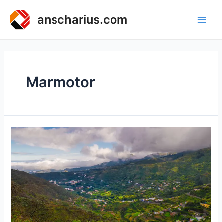
Zum
Inhalt
anscharius.com
Main
springen
Men
Marmotor