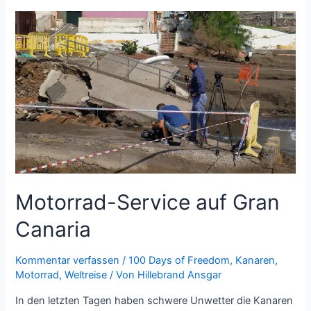
Highlands
von
Gran
Canaria
Motorrad-Service auf Gran
Canaria
Kommentar verfassen
/
100 Days of Freedom
,
Kanaren
,
Motorrad
,
Weltreise
/ Von
Hillebrand Ansgar
In den letzten Tagen haben schwere Unwetter die Kanaren