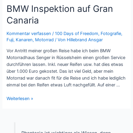
BMW Inspektion auf Gran
Canaria
Kommentar verfassen
/
100 Days of Freedom
,
Fotografie
,
Fuji
,
Kanaren
,
Motorrad
/ Von
Hillebrand Ansgar
Vor Antritt meiner großen Reise habe ich beim BMW
Motorradhaus Senger in Rüsselsheim einen großen Service
durchführen lassen. Inkl. neuer Reifen usw. hat dies etwas
über 1.000 Euro gekostet. Das ist viel Geld, aber mein
Motorrad war danach fit für die Reise und ich habe lediglich
einmal bei den Reifen etwas Luft nachgefüllt. Auf einer …
BMW
Weiterlesen »
Inspektion
auf
Gran
Canaria
Phantasie ist wichtiger als Wissen, denn