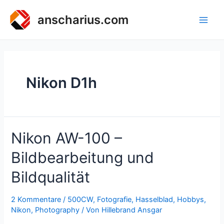
Zum
Inhalt
anscharius.com
Main
springen
Men
Nikon D1h
Nikon AW-100 –
Bildbearbeitung und
Bildqualität
2 Kommentare
/
500CW
,
Fotografie
,
Hasselblad
,
Hobbys
,
Nikon
,
Photography
/ Von
Hillebrand Ansgar