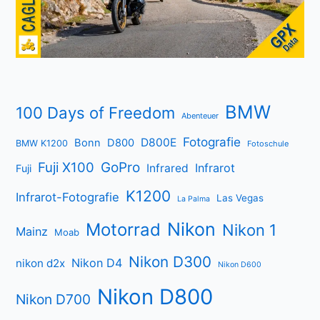
BMW
100 Days of Freedom
Abenteuer
Fotografie
D800E
Bonn
D800
BMW K1200
Fotoschule
Fuji X100
GoPro
Infrarot
Infrared
Fuji
K1200
Infrarot-Fotografie
Las Vegas
La Palma
Nikon
Motorrad
Nikon 1
Mainz
Moab
Nikon D300
Nikon D4
nikon d2x
Nikon D600
Nikon D800
Nikon D700