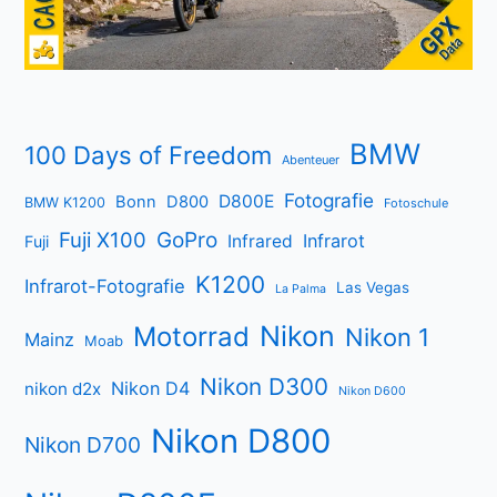
BMW
100 Days of Freedom
Abenteuer
Fotografie
D800E
Bonn
D800
BMW K1200
Fotoschule
Fuji X100
GoPro
Infrarot
Infrared
Fuji
K1200
Infrarot-Fotografie
Las Vegas
La Palma
Nikon
Motorrad
Nikon 1
Mainz
Moab
Nikon D300
Nikon D4
nikon d2x
Nikon D600
Nikon D800
Nikon D700