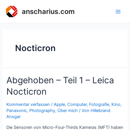
Zum
Inhalt
anscharius.com
Main
springen
Men
Nocticron
Abgehoben – Teil 1 – Leica
Nocticron
Kommentar verfassen
/
Apple
,
Computer
,
Fotografie
,
Kino
,
Panasonic
,
Photography
,
Über mich
/ Von
Hillebrand
Ansgar
Die Sensoren von Micro-Four-Thirds Kameras (MFT) haben