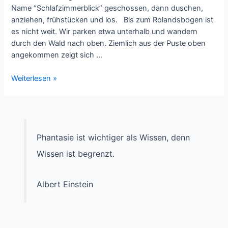
Name “Schlafzimmerblick” geschossen, dann duschen,
anziehen, frühstücken und los. Bis zum Rolandsbogen ist
es nicht weit. Wir parken etwa unterhalb und wandern
durch den Wald nach oben. Ziemlich aus der Puste oben
angekommen zeigt sich …
Der
Weiterlesen »
Rolandsbogen
–
Oder:
Der
Herbst
Phantasie ist wichtiger als Wissen, denn
macht
Wissen ist begrenzt.
alles
bunt
Albert Einstein