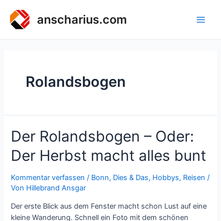
Zum
Inhalt
anscharius.com
Main
springen
Men
Rolandsbogen
Der Rolandsbogen – Oder:
Der Herbst macht alles bunt
Kommentar verfassen
/
Bonn
,
Dies & Das
,
Hobbys
,
Reisen
/
Von
Hillebrand Ansgar
Der erste Blick aus dem Fenster macht schon Lust auf eine
kleine Wanderung. Schnell ein Foto mit dem schönen