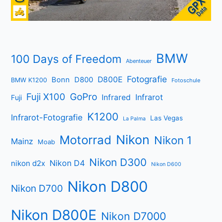
BMW
100 Days of Freedom
Abenteuer
Fotografie
D800E
Bonn
D800
BMW K1200
Fotoschule
Fuji X100
GoPro
Infrarot
Infrared
Fuji
K1200
Infrarot-Fotografie
Las Vegas
La Palma
Nikon
Motorrad
Nikon 1
Mainz
Moab
Nikon D300
Nikon D4
nikon d2x
Nikon D600
Nikon D800
Nikon D700
Nikon D800E
Nikon D7000